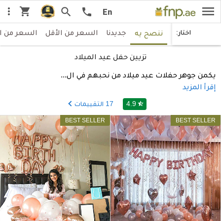
menu
shopping_cart
more_vert
search
call
En
جديدنا
السعر من الأقل
السعر من ا
اختار:
ننصح يه
تزيين حفل عيد الميلاد
يكمن جوهر حفلات عيد ميلاد من نحبهم في ال
...
إقرأ المزيد
4.9
17
التقييمات
star_half