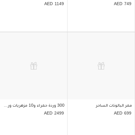
1149
749
ممر البالونات الساحر
300 وردة حمراء و10 مزهريات ورد أحمر مع بتلات ورد أحمر وشموع
2499
699