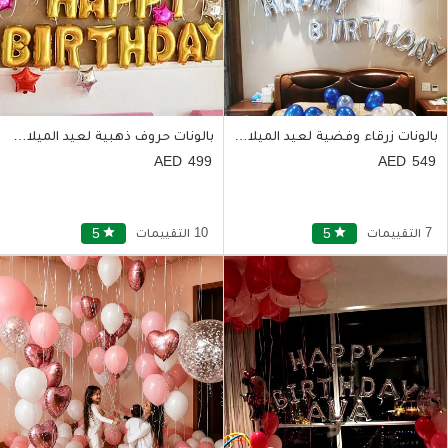
بالونات زرقاء وفضية لعيد الميلاد معبأة بالهواء والهيليوم
بالونات حروف ذهبية لعيد الميلاد مع 50 بالونة متعددة الألوان
499
549
7 التقييمات
star
5
10 التقييمات
star
5