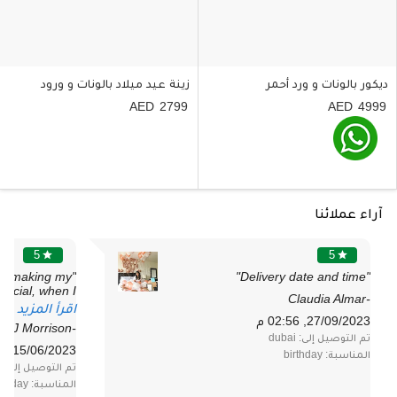
ديكور بالونات و ورد أحمر
زينة عيد ميلاد بالونات و ورود
2799
4999
آراء عملائنا
5
5
star
star
for making my
"Delivery date and time"
ecial, when I
-Claudia Almar
y! She was so
اقرأ المزيد
happy!!!!! "
27/09/2023, 02:56 م
-Juliet J Morrison
تم التوصيل إلى: dubai
15/06/2023, 04:54 م
المناسبة: birthday
تم التوصيل إلى: dubai
المناسبة: birthday