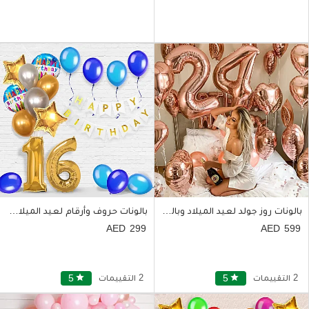
بالونات روز جولد لعيد الميلاد وبالونات بقصاصات مع شراب فوار
بالونات حروف وأرقام لعيد الميلاد باللون الأزرق والفضي
299
599
2 التقييمات
star
5
2 التقييمات
star
5