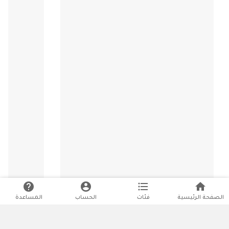
help
account_circle
format_list_bulleted
home
الصفحة الرئيسية
فئات
الحساب
المساعدة