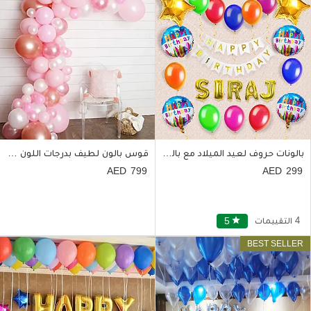
بالونات حروف لعيد الميلاد مع بالونات فويل على شكل نجمة
قوس بالون لطيف بدرجات اللون الوردي يدوم لمدة 8 ساعات
799
299
4 التقييمات
star
5