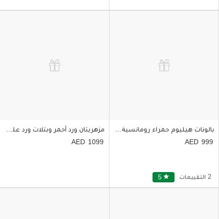
بالونات هيليوم حمراء رومانسية مع بتلات ورد أحمر وشموع
مزهريتان ورد أحمر وبتلات ورد على شكل قلب للسرير وتغطي الأرض
1099
999
2 التقييمات
star
5