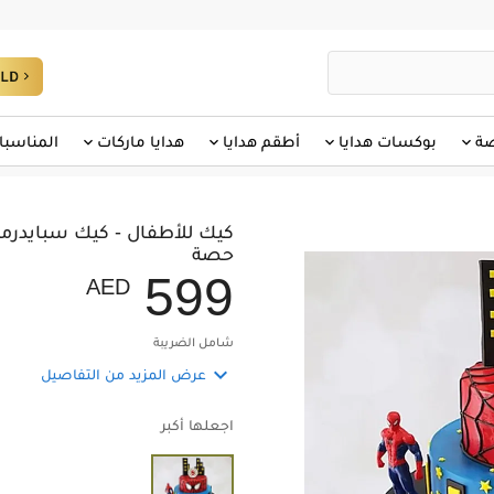
صة
بوكسات هدايا
أطقم هدايا
هدايا ماركات
المناسبا
حصة
5
9
9
AED
شامل الضريبة

عرض المزيد من التفاصيل
اجعلها أكبر