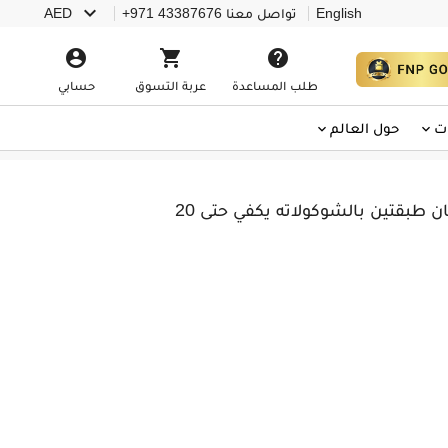

English
تواصل معنا
+971 43387676
AED



طلب المساعدة
عربة التسوق
حسابي
ت
حول العالم
كيك للأطفال - كيك سبايدرمان طبقتين بالشوكولاته يكفي حتى 20