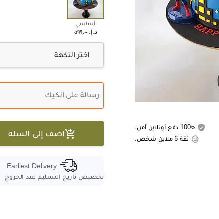
أساسي
د.إ.‏ ٥٩٩٫٠٠

اختر النكهة
100٪ دفع أونلاين آمن.

اضف إلى السلة
ثقة 6 ملاين شخص.
Earliest Delivery:
تخصيص تاريخ التسليم عند الخروج