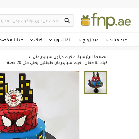

عيد ميلاد
عيد زواج
باقات ورد
كيك
هدايا مخص
الصفحة الرئيسية
كيك كرتون سبايدر مان


كيك للأطفال - كيك سبايدرمان طبقتين يكفي حتى 20 حصة