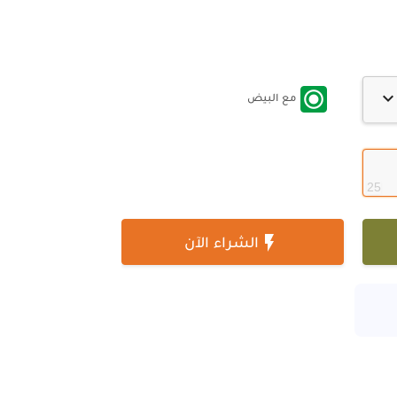

مع البيض

25

الشراء الآن