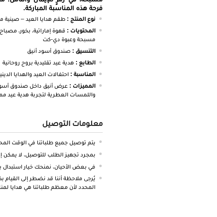
فرحة هذه المناسبة المباركة.
نوع المنتج :
طقم هدايا العيد – صينية 
المحتويات :
قهوة إماراتية، بخور، مصباح
مسبحة وعبوة دي-كت
التنسيق :
صندوق أسود أنيق
الطابع :
هدية عيد تقليدية بروح روحانية
المناسبة :
احتفالات العيد والهدايا الديني
المميزات :
عرض أنيق داخل صندوق أسود 
واللمسات العطرية لتجربة هدية عيد مم
معلومات التوصيل
يتم توصيل جميع طلباتنا في الوقت المحد
بمجرد تجهيز الطلب للتوصيل، لا يمكن إعا
في بعض الأحيان، نمنحك خيار استبدال ب
يُرجى ملاحظة أننا قد نضطر إلى القيام 
المحدد لأن معظم طلباتنا هي هدايا لمن