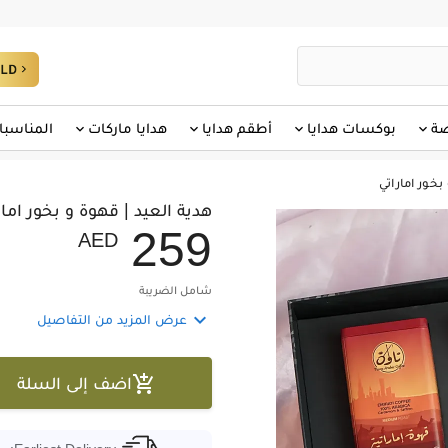
صة
بوكسات هدايا
أطقم هدايا
هدايا ماركات
المناسبا
بخور اماراتي
هدية العيد | قهوة و بخور امار
2
5
9
AED
شامل الضريبة

عرض المزيد من التفاصيل

اضف إلى السلة