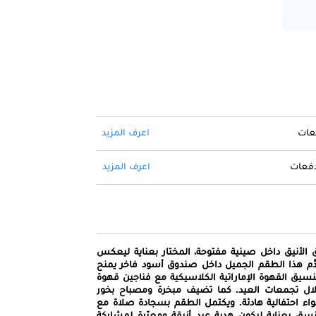
فعات
اعرف المزيد
 دفعات
اعرف المزيد
ق الأنيق داخل صينية مفتوحة، المختار بعناية ليعكس
يقدَّم هذا الطقم الجميل داخل صندوق أسود فاخر يمنح
تنسيق القهوة الإماراتية الكلاسيكية مع فناجين قهوة
 خلال تجمعات العيد. كما تضيف مبخرة ومصباح بخور
اء احتفالية هادئة. ويكتمل الطقم بسجادة صلاة مع
نسق بعناية ليكون هدية عيد أنيقة ومعبّرة لمشاركة