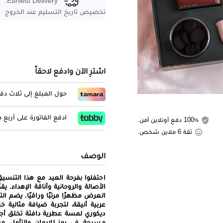
Earliest Delivery:
تخصيص تاريخ التسليم عند الخروج
اشترِ الآن وادفع لاحقاً
حول المبلغ إلى ثلاث د
ادفع الفاتورة على أربع
100٪ دفع أونلاين آمن.
ثقة 6 ملاين شخص.
الوصف
احتفلوا بفرحة العيد مع هذا التنسي
الأصالة والروحانية وأناقة الإهداء. 
العرض مظهرًا مرتبًا وراقيًا. يضم ال
عربية أنيقة، لتجربة ضيافة مثالية
ديكوري لمسة عطرية دافئة تخلق أجو
مسبحة، في رمزٍ للإيمان والتأمل. م