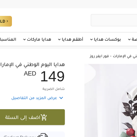
صة
بوكسات هدايا
أطقم هدايا
هدايا ماركات
المناسبا
ي في الإمارات - فور ايفر روز
هدايا اليوم الوطني في الإمارات
1
4
9
AED
شامل الضريبة

عرض المزيد من التفاصيل

اضف إلى السلة