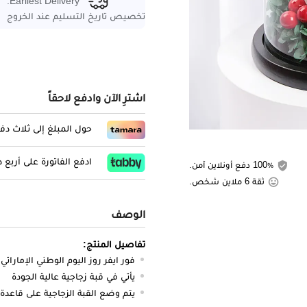
Earliest Delivery:
تخصيص تاريخ التسليم عند الخروج
اشترِ الآن وادفع لاحقاً
حول المبلغ إلى ثلاث د
ادفع الفاتورة على أربع
100٪ دفع أونلاين آمن.
ثقة 6 ملاين شخص.
الوصف
تفاصيل المنتج:
فور ايفر روز اليوم الوطني الإماراتي
يأتي في قبة زجاجية عالية الجودة
يتم وضع القبة الزجاجية على قاعد