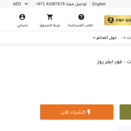

English
تواصل معنا
+971 43387676
AED



طلب المساعدة
عربة التسوق
حسابي
ت
حول العالم
 - فور ايفر روز

الشراء الآن