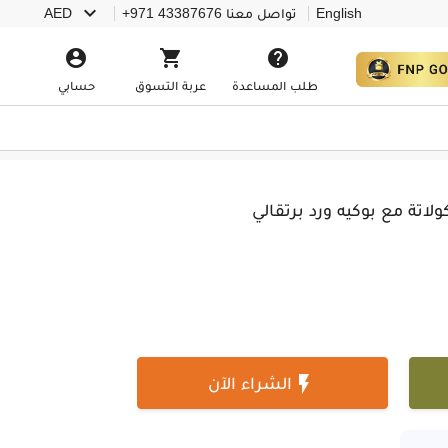

English
تواصل معنا
+971 43387676
AED



طلب المساعدة
عربة التسوق
حسابي
لاتة مع بوكيه ورد برتقالي

الشراء الآن