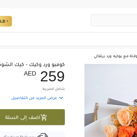
تة مع بوكيه ورد برتقالي
كومبو ورد وكيك - كيك الشوكو
2
5
9
AED
شامل الضريبة

عرض المزيد من التفاصيل

اضف إلى السلة