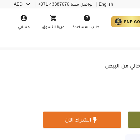

English
تواصل معنا
+971 43387676
AED



طلب المساعدة
عربة التسوق
حسابي
خالي من البيض

الشراء الآن