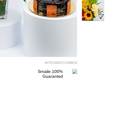
INTKUWAITCOMBO6