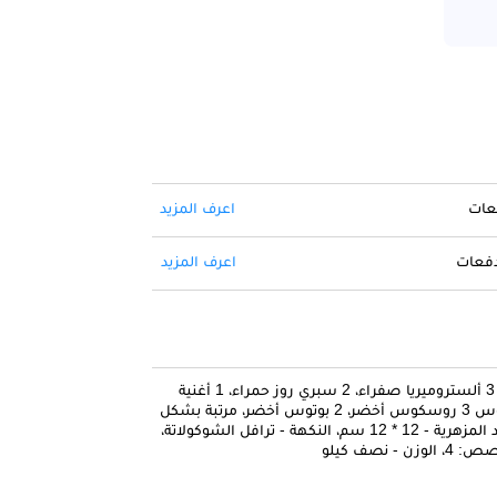
فعات
اعرف المزيد
 دفعات
اعرف المزيد
1 زهرة الشمس، 2 سبري روز الخوخ، 3 ألستروميريا صفراء، 2 سبري روز حمراء، 1 أغنية
جامايكا الخضراء، 1 بيرفيفوليا أوكالبتوس 3 روسكوس أخضر، 2 بوتوس أخضر، مرتبة بشكل
جميل في مزهرية زجاجية شفافة، أبعاد المزهرية - 12 * 12 سم، النكهة - ترافل الشوكولاتة،
نصف كيلو