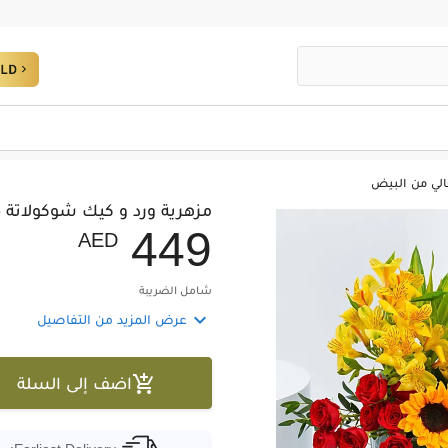
الي من البيض
مزهرية ورد و كيك شوكولاتة 
4
4
9
AED
شامل الضريبة

عرض المزيد من التفاصيل

اضف إلى السلة