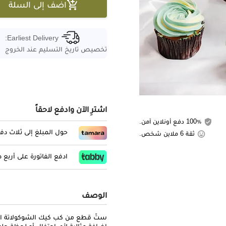

اضف إلى السلة
Earliest Delivery:
تخصيص تاريخ التسليم عند الخروج
اشترِ الآن وادفع لاحقاً
100٪ دفع أونلاين آمن.
حول المبلغ إلى ثلاث د
ثقة 6 ملاين شخص.
ادفع الفاتورة على أربع
الوصف
ستّ قطع من كب كيك الشوكولاتة الغ
إضافة مثالية لأي احتفال أو لحظة حلو