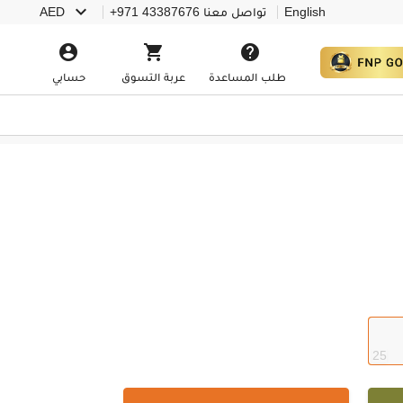

English
تواصل معنا
+971 43387676
AED



طلب المساعدة
عربة التسوق
حسابي
25