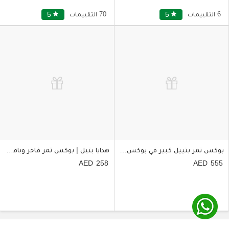
6 التقييمات
star
5
70 التقييمات
star
5
بوكس تمر بتييل كبير في بوكس ورد هلال
هدايا بتيل | بوكس تمر فاخر وباقة ورد
258
555