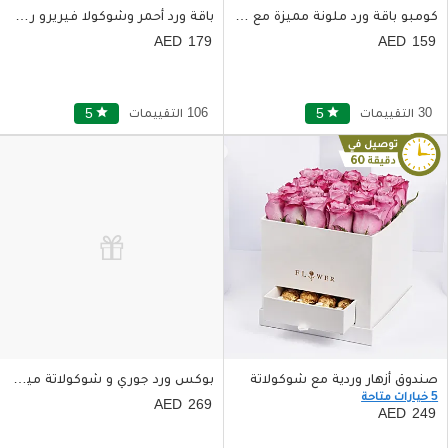
كومبو باقة ورد ملونة مميزة مع علبة شوكولا البندق بالحليب
باقة ورد أحمر وشوكولا فيريرو روشيه بغلاف أحمر رومانسي
179
159
30 التقييمات
star
5
106 التقييمات
star
5
صندوق أزهار وردية مع شوكولاتة
بوكس ورد جوري و شوكولاتة ميرزام
5 خيارات متاحة
269
249