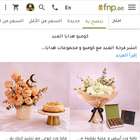
menu
shopping_cart
more_vert
search
call
En
جديدنا
السعر من الأقل
السعر من ا
اختار:
ننصح يه
كومبو هدايا العيد
انشر فرحة العيد مع كومبو و مجموعات هدايا
...
إقرأ المزيد
باقة ورد أبيض و علبة بقلاوة مشكلة
فازة ورد خوخي مع تشيز كيك بقلاوة