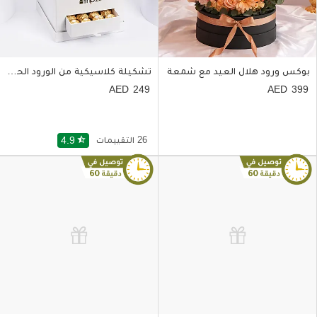
بوكس ورود هلال العيد مع شمعة
تشكيلة كلاسيكية من الورود الحمراء مع شيكولاتة فيريرو روشيه
249
399
26 التقييمات
star_half
4.9