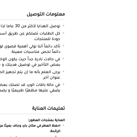
معلومات التوصيل
نوصل الهدايا لأكثر من 30 عاما لذا نحن ملتزمون بالدقة والتوصيل في الميعاد المحدد.
كل الطلبات تصلكم عن طريق أسطو
جودة للمنتجات.
تأكد دائماً أننا نولي أهمية قصوى لو
دائماً تخص مناسبات معينة.
في حالات نادرة جداً حيث يكون الو
بعض التأخير في توصيل هديتك و س
يرجى العلم بأنه ما إن يتم تجهيز ا
عنوان آخر.
في حالة باقات الورد قد تصلك بعض ا
يضفي عليها مظهرًا طبيعيًا و يضم
تعليمات العناية
العناية بمنتجات العطور:
احفظ العطر في مكان بارد وجاف بعيدًا عن
الرائحة.