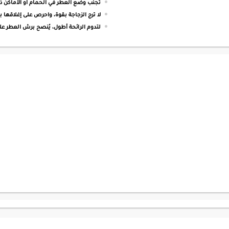
تجنّب وضع العطر في الحمام أو الأماكن ذا
لا ترج الزجاجة بقوة، واحرص على إغلاقها 
لتدوم الرائحة أطول، يُنصح برش العطر ع