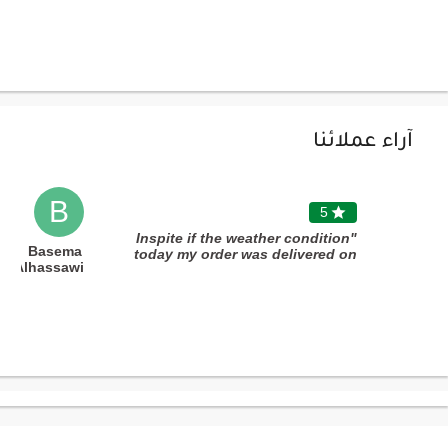
آراء عملائنا
B
5

"Inspite if the weather condition
Basema
today my order was delivered on
Alhassawi
time without any delay.
Outstanding service"