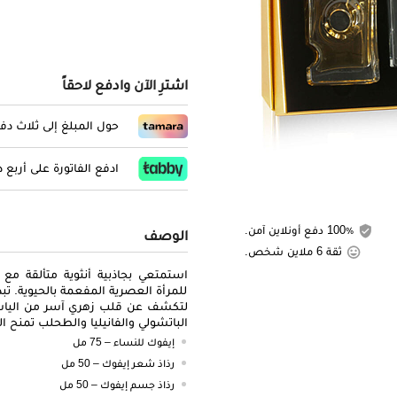
اشترِ الآن وادفع لاحقاً
حول المبلغ إلى ثلاث د
ادفع الفاتورة على أربع
100٪ دفع أونلاين آمن.
الوصف
ثقة 6 ملاين شخص.
استمتعي بجاذبية أنثوية متألقة 
للمرأة العصرية المفعمة بالحيوية. تب
لتكشف عن قلب زهري آسر من الياسم
الباتشولي والفانيليا والطحلب تمنح العط
إيفوك للنساء – 75 مل
رذاذ شعر إيفوك – 50 مل
رذاذ جسم إيفوك – 50 مل