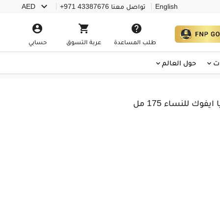

English
تواصل معنا
+971 43387676
AED



طلب المساعدة
عربة التسوق
حسابي
ت
حول العالم
وك للنساء 175 مل