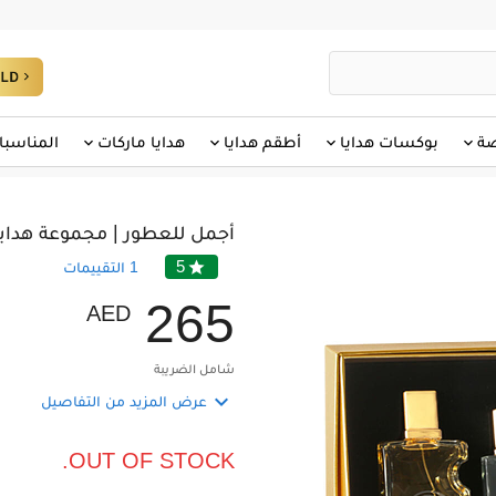
صة
بوكسات هدايا
أطقم هدايا
هدايا ماركات
المناسبا
أجمل للعطور | مجموعة هدايا ايف
5

1
التقييمات
2
6
5
AED
شامل الضريبة

عرض المزيد من التفاصيل
OUT OF STOCK.