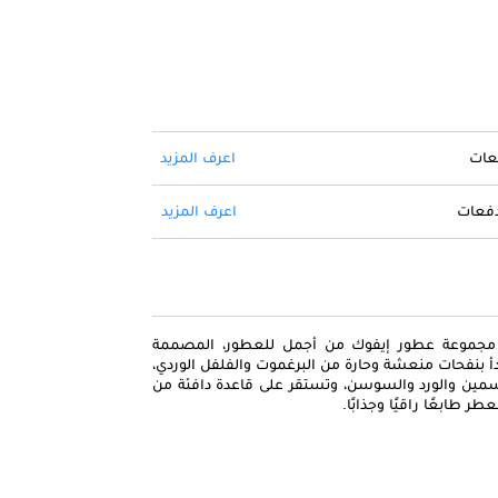
فعات
اعرف المزيد
 دفعات
اعرف المزيد
مع مجموعة عطور إيفوك من أجمل للعطور، المصممة
دأ بنفحات منعشة وحارة من البرغموت والفلفل الوردي،
ين والورد والسوسن، وتستقر على قاعدة دافئة من
ر طابعًا راقيًا وجذابًا.