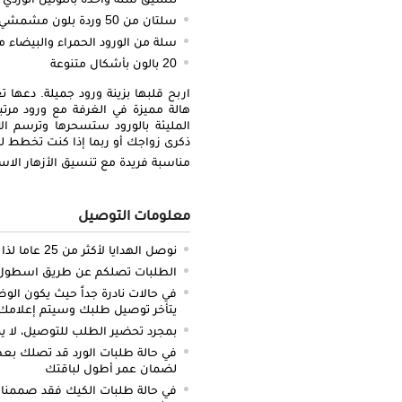
سلتان من 50 وردة بلون مشمشي وأرجواني
سلة من الورود الحمراء والبيضاء مكونة 
20 بالون بأشكال متنوعة
اربح قلبها بزينة ورود جميلة. دعه
هالة مميزة في الغرفة مع ورود مرتب
المليئة بالورود ستسحرها وترسم ال
ذكرى زواجك أو ربما إذا كنت تخطط ل
مناسبة فريدة مع تنسيق الأزهار الاست
معلومات التوصيل
نوصل الهدايا لأكثر من 25 عاما لذا نحن ملتزمون بالدقة والتوصيل في الميعاد المحدد
الطلبات تصلكم عن طريق اسطول سي
في حالات نادرة جداً حيث يكون الو
يتأخر توصيل طلبك وسيتم إعلامك 
بمجرد تحضير الطلب للتوصيل، لا يم
في حالة طلبات الورد قد تصلك بعض 
لضمان عمر أطول لباقتك
في حالة طلبات الكيك فقد صممنا 