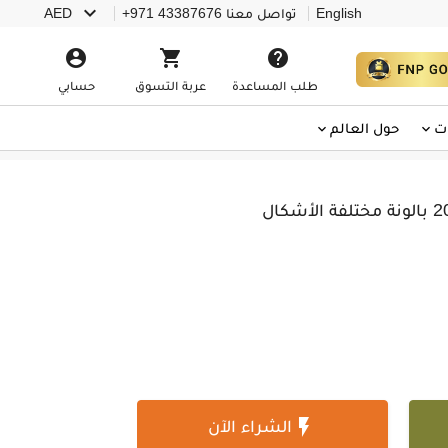

English
تواصل معنا
+971 43387676
AED



طلب المساعدة
عربة التسوق
حسابي
ت
حول العالم

الشراء الآن