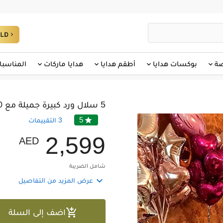
صة
بوكسات هدايا
أطقم هدايا
هدايا ماركات
المناسبا
5 سلال ورد كبيرة جميلة مع 20 بالونة مختلفة الأشكال
5

3
التقييمات
,
2
5
9
9
AED
شامل الضريبة

عرض المزيد من التفاصيل

اضف إلى السلة