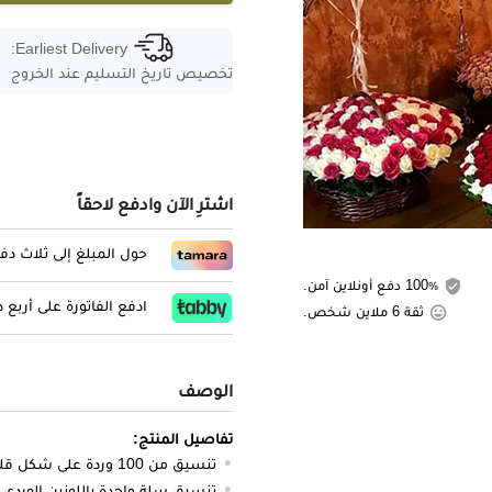
Earliest Delivery:
تخصيص تاريخ التسليم عند الخروج
اشترِ الآن وادفع لاحقاً
حول المبلغ إلى ثلاث د
100٪ دفع أونلاين آمن.
ادفع الفاتورة على أربع
ثقة 6 ملاين شخص.
الوصف
تفاصيل المنتج:
تنسيق من 100 وردة على شكل قلب من ورود داكنة وورود بيضاء
تنسيق سلة واحدة باللونين الوردي الدا