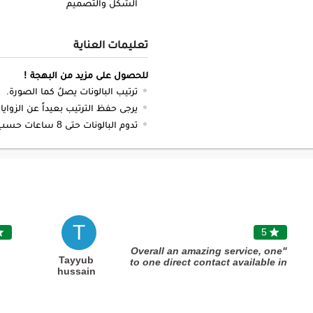
الشكل والتصميم
تعليمات العناية
للحصول على مزيد من البهجة !
ترتيب البالونات يصلُ كما الصورة.
يرجى حفظ الترتيب بعيداً عن الزوايا 
تدوم البالونات حتى 8 ساعات حسب الظروف.
T

5

"Overall an amazing service, one
Tayyub
to one direct contact available in
hussain
WhatsApp, queries answered
almost immediately, clear and
transparent service with helpful
staff - this is to say thank you for