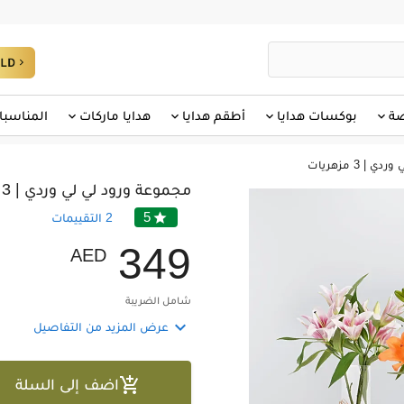
صة
بوكسات هدايا
أطقم هدايا
هدايا ماركات
المناسبا
| 3 مزهريات
مجموعة ورود لي لي وردي | 3 مزهريات
5

2
التقييمات
3
4
9
AED
شامل الضريبة

عرض المزيد من التفاصيل

اضف إلى السلة