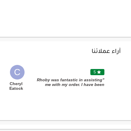
آراء عملائنا
C
5

"Rhoby was fantastic in assisting
Cheryl
me with my order. I have been
Eatock
using you for a while now and you
dont ever dissappoint! Thank you
for the wonderful service. "