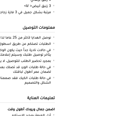
3 زنبق أبيض< /li>
مرتبة بشكل جميل في 3 فازة زجاجية أسطوانية
معلومات التوصيل
نوصل الهدايا لأكثر من 25 عاما لذا نحن ملتزمون بالدقة والتوصيل في الميعاد المحدد
الطلبات تصلكم عن طريق اسطول سي
في حالات نادرة جداً حيث يكون الو
يتأخر توصيل طلبك وسيتم إعلامك 
بمجرد تحضير الطلب للتوصيل، لا يم
في حالة طلبات الورد قد تصلك بعض 
لضمان عمر أطول لباقتك
في حالة طلبات الكيك فقد صممنا 
الشكل والتصميم
تعليمات العناية
اضمن جمال ورودك أطول وقت
أزل العبوة بمجرد الاستلام