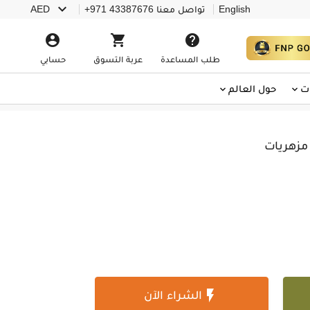

English
تواصل معنا
+971 43387676
AED



طلب المساعدة
عربة التسوق
حسابي
ت
حول العالم

الشراء الآن