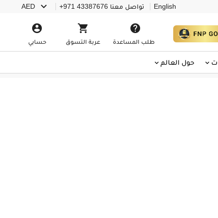

English
تواصل معنا
+971 43387676
AED



طلب المساعدة
عربة التسوق
حسابي
ت
حول العالم