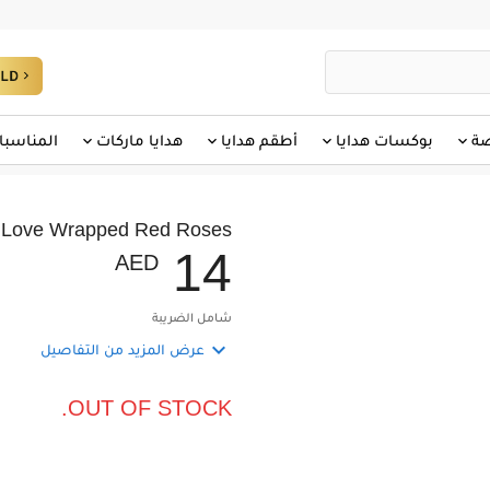
صة
بوكسات هدايا
أطقم هدايا
هدايا ماركات
المناسبا
Love Wrapped Red Roses
1
4
AED
شامل الضريبة

عرض المزيد من التفاصيل
OUT OF STOCK.