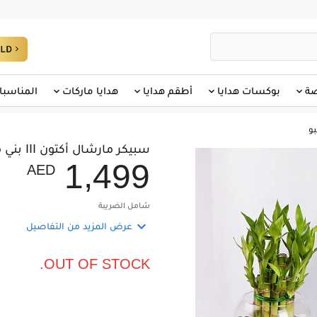
صة
بوكسات هدايا
أطقم هدايا
هدايا ماركات
المناسبا
سبيكر مارشال أكتون III بني مع أصيص بامبو
,
1
4
9
9
AED
شامل الضريبة

عرض المزيد من التفاصيل
OUT OF STOCK.