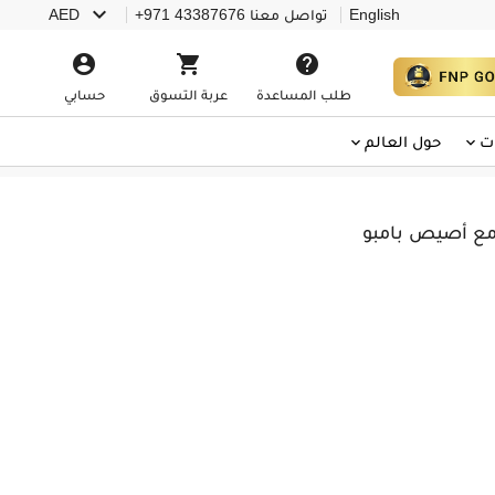

English
تواصل معنا
+971 43387676
AED



طلب المساعدة
عربة التسوق
حسابي
ت
حول العالم