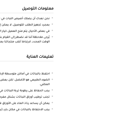
معلومات التوصيل
نحن نعدك أن يصلك أصيص النبات في ال
بمجرد تجهيز الطلب للتوصيل، لا يمكن إعا
في بعض الأحيان يتم منح العميل خيار الا
يُرجى ملاحظة أننا قد نضطر إلى القيام 
الوقت المحدد، لارتباط أغلب منتجاتنا بم
تعليمات العناية
احتفظ بالنباتات في أماكن متوسطة الإ
الضوء الطبيعي هو الأفضل، لكن بعض الن
المكتبي.
يجب الحفاظ على رطوبة تربة النباتات ف
تجنب ترطيب أوراق النباتات بشكل مفرط
يمكن أن يساعد رذاذ الماء على الأوراق في
يجب الاحتفاظ بالنباتات في مكان بارد (بين 18-28 درجة مئو