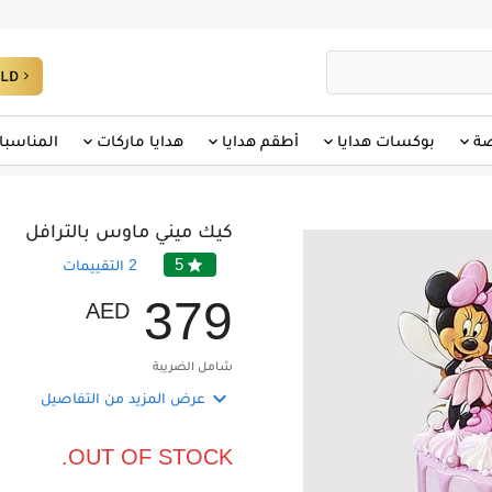
صة
بوكسات هدايا
أطقم هدايا
هدايا ماركات
المناسبا
كيك ميني ماوس بالترافل
5

2
التقييمات
3
7
9
AED
شامل الضريبة

عرض المزيد من التفاصيل
OUT OF STOCK.