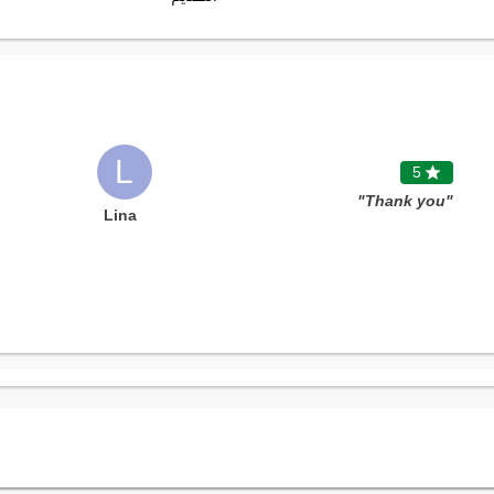
L
5

"Thank you"
Lina