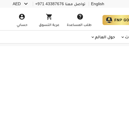

English
تواصل معنا
+971 43387676
AED



طلب المساعدة
عربة التسوق
حسابي
ت
حول العالم