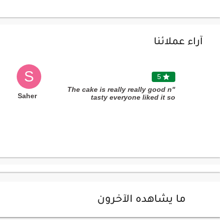
آراء عملائنا
S
5

"The cake is really really good n
Saher
tasty everyone liked it so
much..customised very well..Great
experience with fnp"
ما يشاهده الآخرون