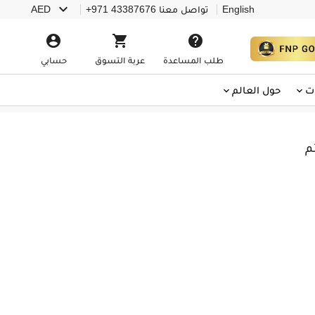

English
تواصل معنا
+971 43387676
AED



طلب المساعدة
عربة التسوق
حسابي
ت
حول العالم
م