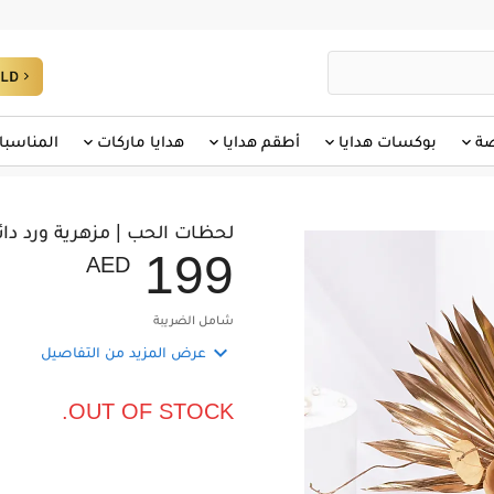
صة
بوكسات هدايا
أطقم هدايا
هدايا ماركات
المناسبا
لحظات الحب | مزهرية ورد دائ
1
9
9
AED
شامل الضريبة

عرض المزيد من التفاصيل
OUT OF STOCK.