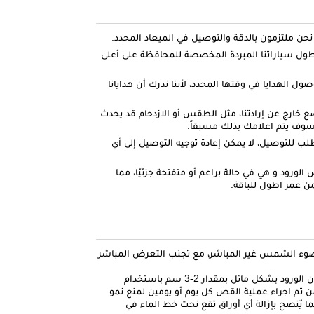
ل سياراتنا المبردة المخصصة للمحافظة على أعلى
صول الهدايا في وقتها المحدد، لأننا ندرك أن هدايانا
ضع خارج عن إرادتنا، مثل الطقس أو الازدحام قد يحدث
وف يتم اعلامك بذلك مسبقاً.
لطلب للتوصيل، لا يمكن إعادة توجيه التوصيل إلى أي
لورود و هي في حالة براعم أو متفتحة جزئيًا، مما
ن عمر اطول للباقة.
وء الشمس غير المباشر، مع تجنب التعرض المباشر
: يٌنصح بقص أطراف غصون الورود بشكل مائل بمقدار 2-3 سم باستخدام
ثم اجراء عملية القص كل يوم أو يومين لمنع نمو
ما يٌنصح بإزالة أي أوراق تقع تحت خط الماء في