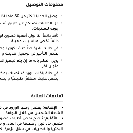
معلومات التوصيل
نوصل الهدايا لأكثر من 30 عاما لذا نحن ملتزمون بالدقة والتوصيل في الميعاد المحدد.
كل الطلبات تصلكم عن طريق أسطو
جودة للمنتجات.
تأكد دائماً أننا نولي أهمية قصوى لو
دائماً تخص مناسبات معينة.
في حالات نادرة جداً حيث يكون الو
بعض التأخير في توصيل هديتك و س
يرجى العلم بأنه ما إن يتم تجهيز ا
عنوان آخر.
في حالة باقات الورد قد تصلك بعض ا
يضفي عليها مظهرًا طبيعيًا و يضم
تعليمات العناية
الإضاءة:
يفضل وضع الورود في ض
لأشعة الشمس من خلال النوافذ.
التقليم
مقص حاد قبل وضعها في الماء. و من 
البكتريا والفطريات في ساق الزهرة. ك