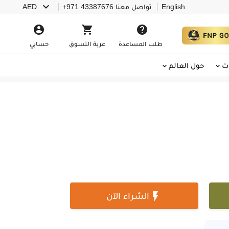

English
تواصل معنا
+971 43387676
AED



طلب المساعدة
عربة التسوق
حسابي
ت
حول العالم

الشراء الآن