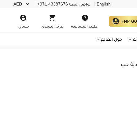

English
تواصل معنا
+971 43387676
AED



طلب المساعدة
عربة التسوق
حسابي
ت
حول العالم
دية حب