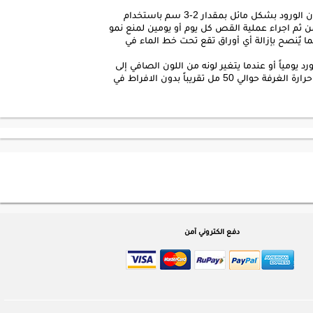
: يٌنصح بقص أطراف غصون الورود بشكل مائل بمقدار 2-3 سم باستخدام
ثم اجراء عملية القص كل يوم أو يومين لمنع نمو
ما يٌنصح بإزالة أي أوراق تقع تحت خط الماء في
رد يومياً أو عندما يتغير لونه من اللون الصافي إلى
العكر. يتم ري الورود بماء عذب بدرجة حرارة الغرفة حوالي 50 مل تقريباً بدون الافراط في
دفع الكتروني آمن