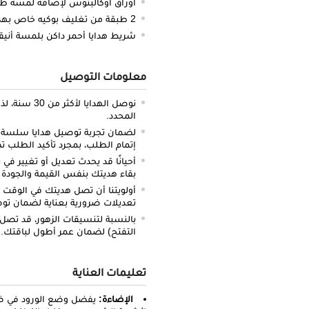
أوراق أوكالبتوس لإضافة لمسة ط
2 طبقة من تغليف بوكيه خاص بهدايا الفالنتاين أسود مزين بقلوب وردية
شريط هدايا أحمر داكن بلمسة أنيق
معلومات التوصيل
نوصل الهدايا
المحدد.
لضمان تجربة توصيل هدايا سلسة وف
إتمام الطلب، بمجرد تأكيد الطلب ت
أحيانًا قد يحدث تعديل أو تغيير ف
بقاء هديتك بنفس القيمة والجودة
أولويتنا أن تصل هديتك في الوقت 
تعديلات ضرورية بعناية لضمان تو
بالنسبة لتنسيقات الزهور، قد تصل
التفتح) لضمان عمر أطول لباقتك.
تعليمات العناية
الإضاءة:
يفضل وضع الورود في ض