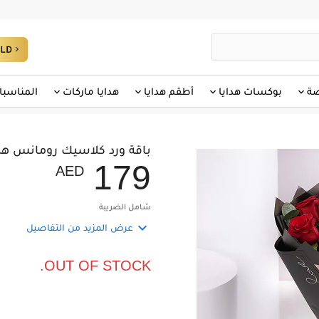
صة
بوكسات هدايا
أطقم هدايا
هدايا ماركات
المناسبا
باقة ورد كلاسيك رومانس ه
1
7
9
AED
شامل الضريبة

عرض المزيد من التفاصيل
OUT OF STOCK.