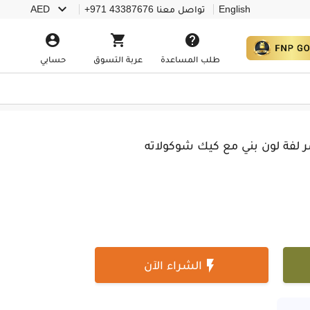

English
تواصل معنا
+971 43387676
AED



طلب المساعدة
عربة التسوق
حسابي
مر لفة لون بني مع كيك شوكولاته

الشراء الآن