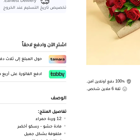
Earliest Delivery:
تخصيص تاريخ التسليم عند الخروج
اشترِ الآن وادفع لاحقاً
حول المبلغ إلى ثلاث د
ادفع الفاتورة على أربع
100٪ دفع أونلاين آمن.
ثقة 6 ملاين شخص.
الوصف
تفاصيل المنتج:
12 وردة حمراء
مادة حشو - رسكو أخضر
ملفوفة بشكل جميل