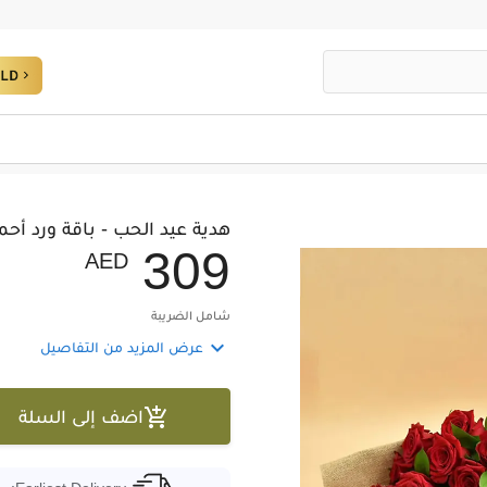
هدية عيد الحب - باقة ورد أح
3
0
9
AED
شامل الضريبة

عرض المزيد من التفاصيل

اضف إلى السلة