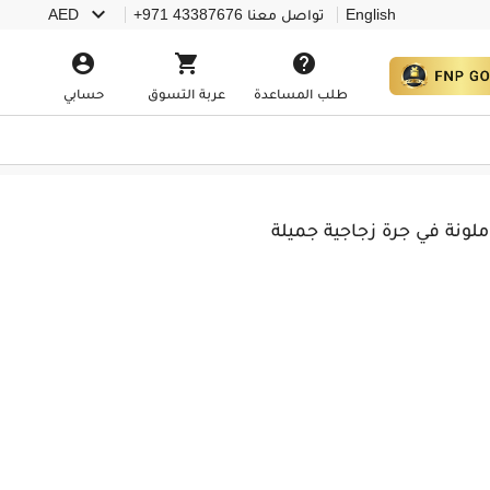

English
تواصل معنا
+971 43387676
AED



طلب المساعدة
عربة التسوق
حسابي
ملونة في جرة زجاجية جميلة