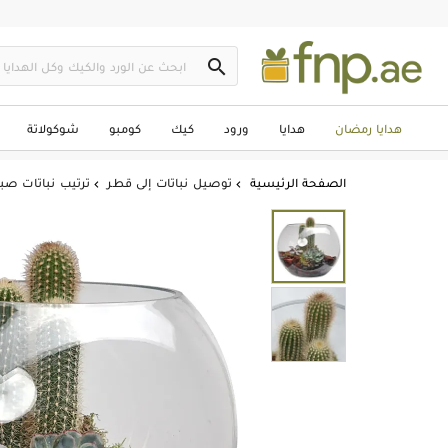

هدايا رمضان
هدايا
ورود
كيك
كومبو
شوكولاتة
الصفحة الرئيسية
توصيل نباتات إلى قطر
ترتيب نباتات صبا

