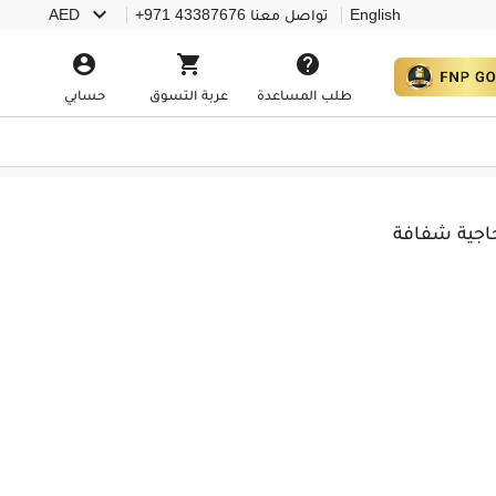

English
تواصل معنا
+971 43387676
AED



طلب المساعدة
عربة التسوق
حسابي
جاجية شفافة