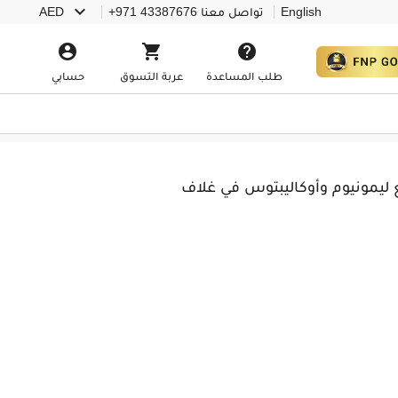

English
تواصل معنا
+971 43387676
AED



طلب المساعدة
عربة التسوق
حسابي