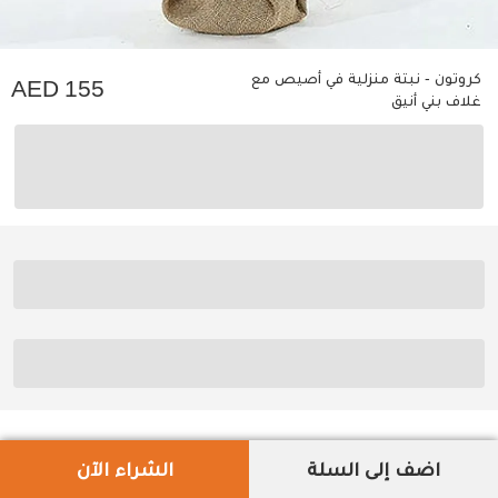
كروتون - نبتة منزلية في أصيص مع
155
غلاف بني أنيق
اضف إلى السلة
الشراء الآن