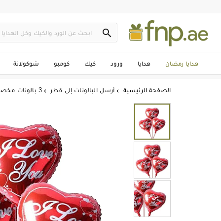

هدايا رمضان
هدايا
ورود
كيك
كومبو
شوكولاتة
الصفحة الرئيسية
أرسل البالونات إلى قطر
3 بالونات مخصصة أحبك لون أحمر

