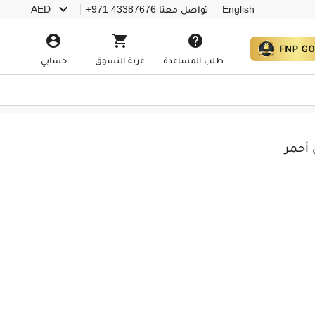

English
تواصل معنا
+971 43387676
AED



طلب المساعدة
عربة التسوق
حسابي