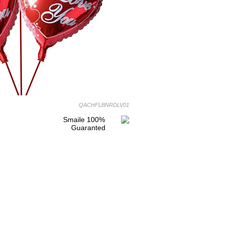
QACHFLBNRDLV01