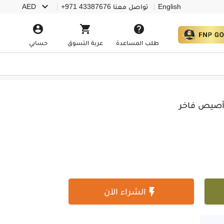

English
تواصل معنا
+971 43387676
AED



طلب المساعدة
عربة التسوق
حسابي
ي أصيص فاخر

الشراء الآن