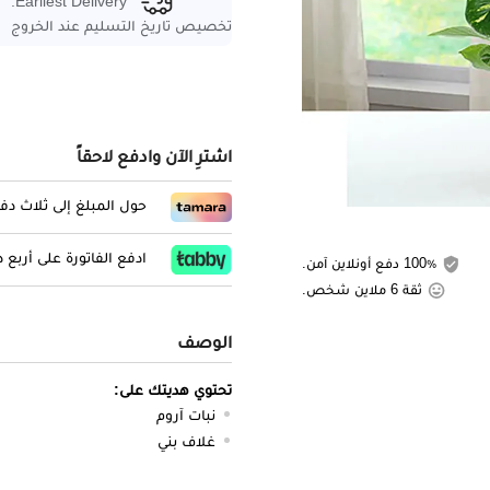
Earliest Delivery:
تخصيص تاريخ التسليم عند الخروج
اشترِ الآن وادفع لاحقاً
حول المبلغ إلى ثلاث د
ادفع الفاتورة على أربع
100٪ دفع أونلاين آمن.
ثقة 6 ملاين شخص.
الوصف
تحتوي هديتك على:
نبات آروم
غلاف بني