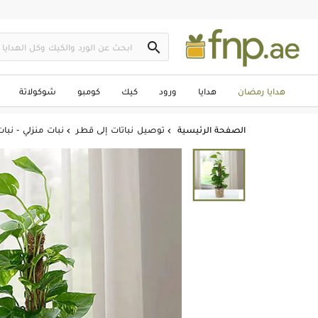

هدايا رمضان
هدايا
ورود
كيك
كومبو
شوكولاتة
الصفحة الرئيسية
توصيل نباتات إلى قطر
نبات منزلي - نب

