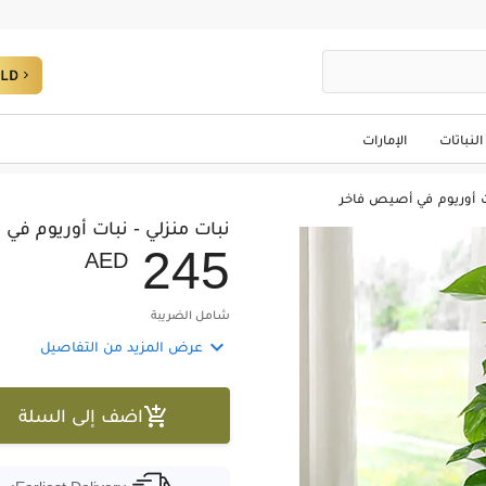
النباتات
الإمارات
ات أوريوم في أصيص فاخر
نبات منزلي - نبات أوريوم ف
2
4
5
AED
شامل الضريبة

عرض المزيد من التفاصيل

اضف إلى السلة