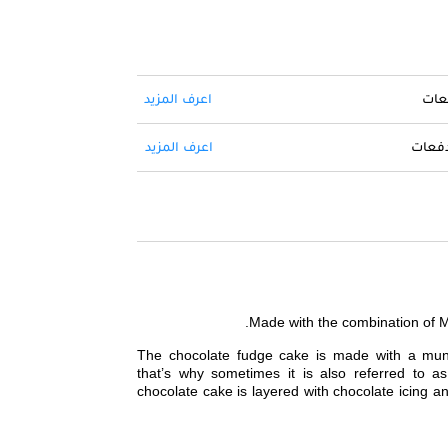
فعات
اعرف المزيد
 دفعات
اعرف المزيد
Made with the combination of 
The chocolate fudge cake is made with a muni
that’s why sometimes it is also referred to a
chocolate cake is layered with chocolate icing a