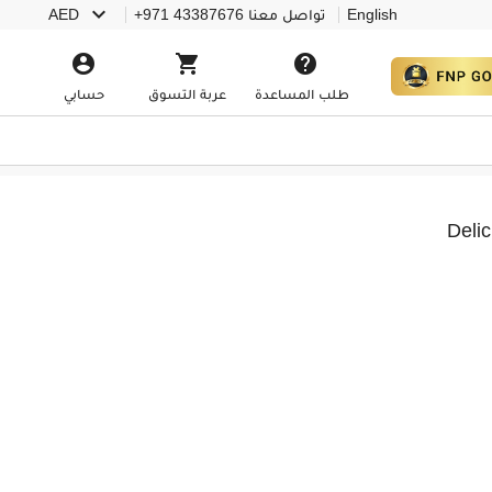

English
تواصل معنا
+971 43387676
AED



طلب المساعدة
عربة التسوق
حسابي
Deli