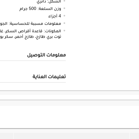
الشكل: دائري
وزن السلعة: 500 جرام
4 أجزاء
معلومات مسببة للحساسية: الجوز 
المكونات: قاعدة أقراص السكر، غان
توت بري طازج، طازج أحمر، سكر بود
معلومات التوصيل
تعليمات العناية