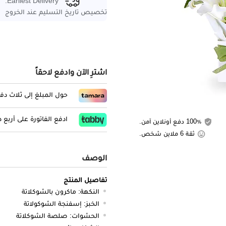
Earliest Delivery:
تخصيص تاريخ التسليم عند الخروج
اشترِ الآن وادفع لاحقاً
حول المبلغ إلى ثلاث د
ادفع الفاتورة على أربع
100٪ دفع أونلاين آمن.
ثقة 6 ملاين شخص.
الوصف
تفاصيل المنتج
النكهة: ماكرون بالشوكلاتة
الخبز: إسفنجة الشوكولاتة
الحشوات: صلصة الشوكلاتة