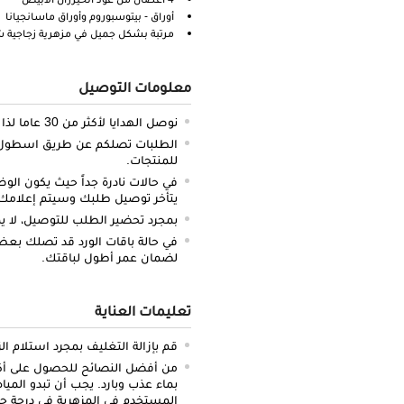
أوراق - بيتوسبوروم وأوراق ماسانجيانا
مرتبة بشكل جميل في مزهرية زجاجية 
معلومات التوصيل
نوصل الهدايا لأكثر من 30 عاما لذا نحن ملتزمون بالدقة والتوصيل في الميعاد المحدد.
الطلبات تصلكم عن طريق اسطول س
للمنتجات.
في حالات نادرة جداً حيث يكون الو
يتأخر توصيل طلبك وسيتم إعلامك 
بمجرد تحضير الطلب للتوصيل، لا يم
في حالة باقات الورد قد تصلك بعض 
لضمان عمر أطول لباقتك.
تعليمات العناية
قم بإزالة التغليف بمجرد استلام ال
من أفضل النصائح للحصول على أكبر 
بماء عذب وبارد. يجب أن تبدو الميا
المستخدم في المزهرية في درجة حرا