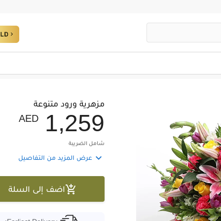
مزهرية ورود متنوعة
,
1
2
5
9
AED
شامل الضريبة

عرض المزيد من التفاصيل

اضف إلى السلة