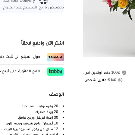
Earliest Delivery:
تخصيص تاريخ التسليم عند الخروج
اشترِ الآن وادفع لاحقاً
حول المبلغ إلى ثلاث د
ادفع الفاتورة على أربع
100٪ دفع أونلاين آمن.
ثقة 6 ملاين شخص.
الوصف
20 زهرة توليب بنفسجية
20 وردة صفراء
30 زهرة قرنفل وردي غامق
10 أغصان زنابق شرقية وردية اللون
12 ساق من زهور ألستروميريا البيضاء
4 أغصان من عود الخيزران الأبيض