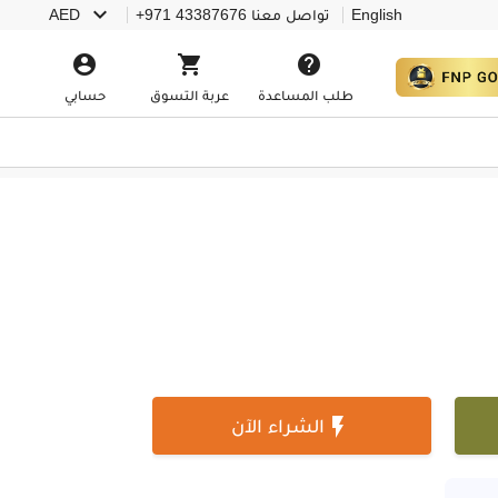

English
تواصل معنا
+971 43387676
AED



طلب المساعدة
عربة التسوق
حسابي

الشراء الآن