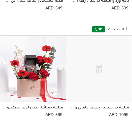
باقة ورد و ساعة يد تيتان راغا نسائية
هدية فالنتاين | ساعة تيتان في سلة ورود للنساء
649
599
1 التقييمات
star
5
ساعة يد نسائية جصت كافالي و بوكس ورد
ساعة نسائية تيتان لوف سيمفوني مع بوكس ورد أحمر
599
1099