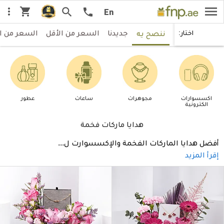
menu
shopping_cart
more_vert
search
call
En
جديدنا
السعر من الأقل
السعر من ا
اختار:
ننصح يه
اكسسوارات
مجوهرات
ساعات
عطور
الكترونية
هدايا ماركات فخمة
أفضل هدايا الماركات الفخمة والإكسسوارت ل
...
إقرأ المزيد