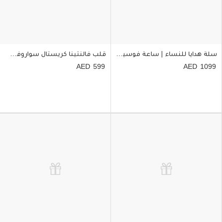
سلة هدايا للنساء | ساعة فوسيل مع سوار وورد
قلب فالنتينا كريستال سواروفسكي مع باقة ورد
599
1099