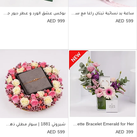
ساعة يد نسائية تيتان راغا مع سلة ورد
بوكس عشق الورد و عطر ديور جادور للنساء
999
599
Caroline Svedbom Baguette Bracelet Emerald for Her
شيروتي 1881 | سوار مطلي ذهب وورد للنساء
599
399