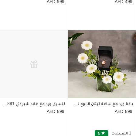
999
499
باقة ورد مع ساعة تيتان انالوج نسائية
تنسيق ورد مع عقد شيروتي 1881 للنساء
599
599
1 التقييمات
star
5