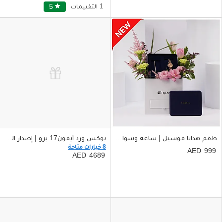
1 التقييمات
star
5
طقم هدايا فوسيل | ساعة وسوار ذهبي مع ورد للنساء
بوكس ورد آيفون17 برو | إصدار الشرق الأوسط
8 خيارات متاحة
999
4689