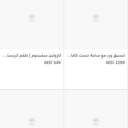
تنسيق ورد مع ساعة جست كافالي للنساء
كارولين سفيدبوم | طقم كريستال سواروفسكي مع ورد
549
1299