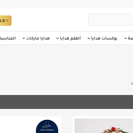
صة
بوكسات هدايا
أطقم هدايا
هدايا ماركات
المناسبا
ن