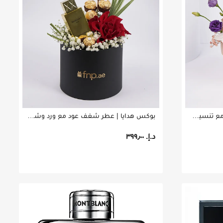
ساعة دانيال ويلينغتون كلاسيك مع تنسيق ورد للرجال
بوكس هدايا | عطر شغف عود مع ورد وشوكولاتة
د.إ.‏ ٣٩٩٫٠٠