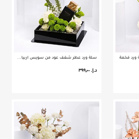
سلة ورد عطر شغف عود من سويس اربيان 75مل
د.إ.‏ ٣٩٩٫٠٠