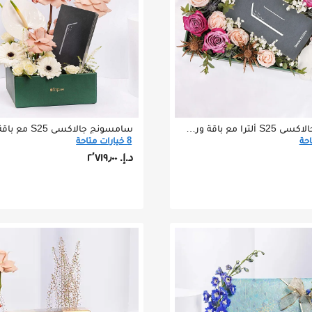
سامسونج جالاكسي S25 ألترا مع باقة ورد فخمة
سامسونج جالاكسي S25 مع باقة ورد فخمة
8 خيارات متاحة
د.إ.‏ ٢٬٧١٩٫٠٠