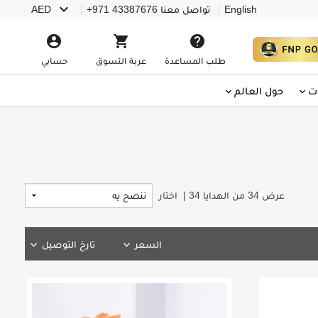
keyboard_arrow_down
English
تواصل معنا
+971 43387676
AED
account_circle
shopping_cart
help
طلب المساعدة
عربة التسوق
حسابي
ت
حول العالم
عرض
34
من الهدايا
34
|
اختار
السعر
تارخ التوصيل