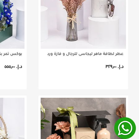
عطر لطافة ماهر ليجاسي للرجال و فازة ورد
بوكس تمر بت
د.إ.‏ ٣٢٩٫٠٠
د.إ.‏ ٥٥٥٫٠٠