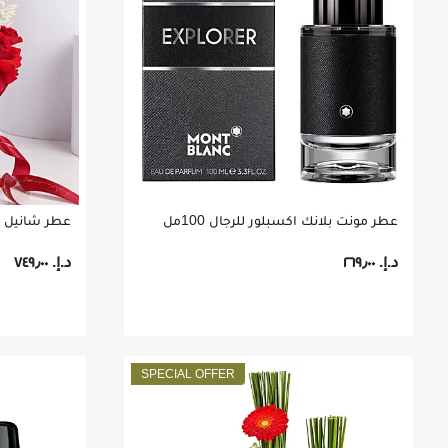
عطر مونت بلانك اكسبلور للرجال 100مل
عطر شانيل بل
د.إ.‏ ٢٦٩٫٠٠
د.إ.‏ ٧٤٩٫٠٠