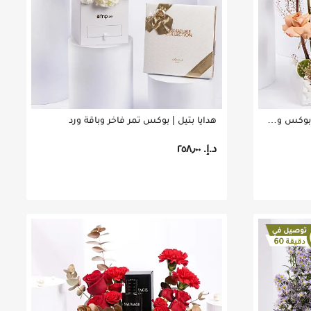
علبة بسكويت التمر من بتييل في بوكس ورد لون كابتشينو
هدايا بتيل | بوكس تمر فاخر وباقة ورد
د.إ.‏ ٢٥٨٫٠٠