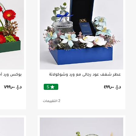
عطر شغف عود رجالي مع ورد وشوكولاتة
د.إ.‏ ٤٩٩٫٠٠
د.إ.‏ ٧٩٩٫٠٠
star
5
2 التقييمات