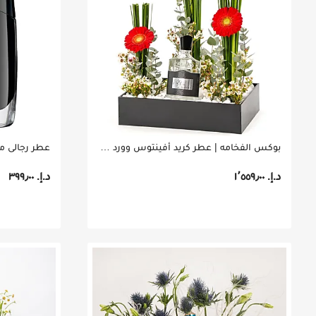
بوكس الفخامه | عطر كريد أفينتوس وورد للرجال
عطر رجالي مونت
د.إ.‏ ١٬٥٥٩٫٠٠
د.إ.‏ ٣٩٩٫٠٠