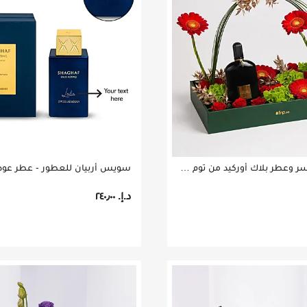
بوكس ورد آسر وعطر بلاك أوركيد من توم فورد للرجال
د.إ.‏ ٢٤٠٫٠٠