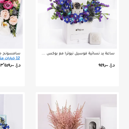
ساعة يد نسائية فوسيل نيوترا مع بوكس أوركيد
12 خيارات متاحة
د.إ.‏ ٩٤٩٫٠٠
د.إ.‏ ٣٬٤٥٩٫٠٠