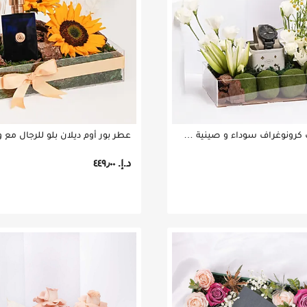
ساعة يد نيت كرونوغراف سوداء و صينية ورود
د.إ.‏ ٤٤٩٫٠٠