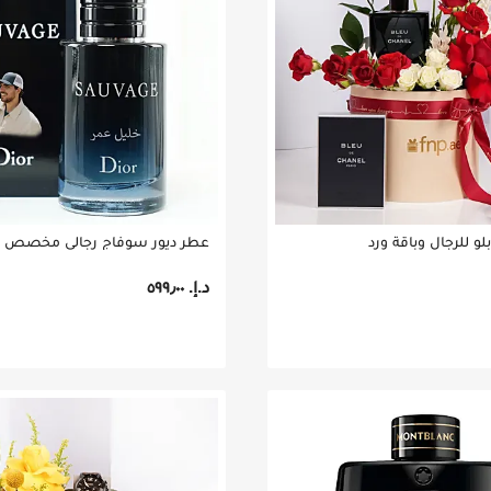
و للرجال وباقة ورد
عطر ديور سوفاج رجالي مخصص ب
د.إ.‏ ٥٩٩٫٠٠