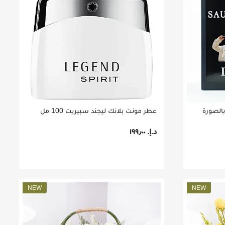
الصورة
عطر مونت بلانك ليجند سبيريت 100 مل
د.إ.‏ ١٩٩٫٠٠