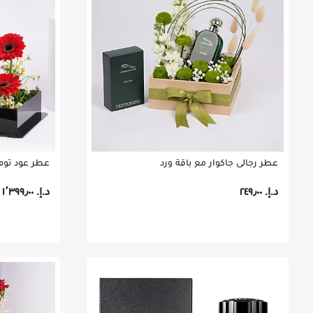
عطر رجالي جاكوار مع باقة ورد
عطر عود توم 
د.إ.‏ ٢٤٩٫٠٠
د.إ.‏ ١٬٣٩٩٫٠٠