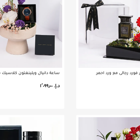
فورد رجالي مع ورد احمر
د.إ.‏ ١٬٠٩٩٫٠٠