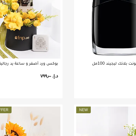
 بلانك ليجيند 100مل
د.إ.‏ ٧٩٩٫٠٠