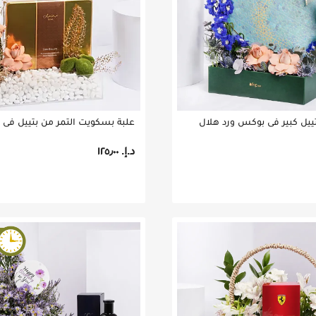
ييل كبير في بوكس ورد هلال
د.إ.‏ ١٢٥٫٠٠