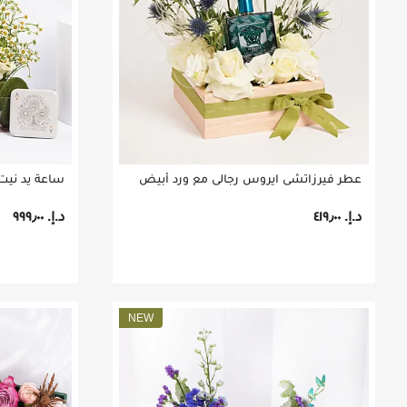
عطر فيرزاتشي ايروس رجالي مع ورد أبيض
د.إ.‏ ٤١٩٫٠٠
د.إ.‏ ٩٩٩٫٠٠