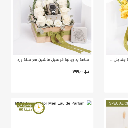
بوكس ورد أصفر و ساعة يد رجالية جلد بني من فوسيل
ساعة يد رجالية فوسيل ماشين مع سلة ورد
د.إ.‏ ٧٩٩٫٠٠