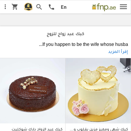
menu
shopping_cart
جديدنا
search
السعر من الأقل
more_vert
السعر من ا
اختار:
call
ننصح يه
En
كيك عيد زواج للزوج
...
If you happen to be the wife whose husba
إقرأ المزيد
كيك شهي ومميز مزين بقلوب ورود حجم وسط
كيك عيد الزواج دارك شوكليت