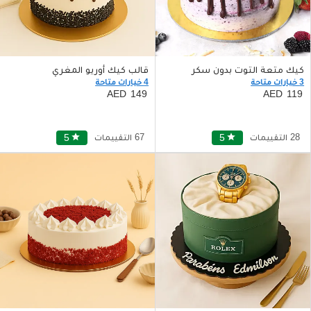
كيك متعة التوت بدون سكر
قالب كيك أوريو المغري
3 خيارات متاحة
4 خيارات متاحة
149
119
28 التقييمات
star
5
67 التقييمات
star
5