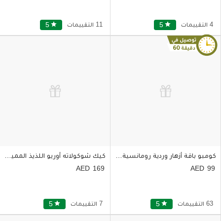
4 التقييمات
star
5
11 التقييمات
star
5
كومبو باقة أزهار وردية رومانسية مع ميني كيك شوكولاتة
كيك شوكولاته أوريو اللذيذ المميز واحد كيلو
169
99
63 التقييمات
star
5
7 التقييمات
star
5