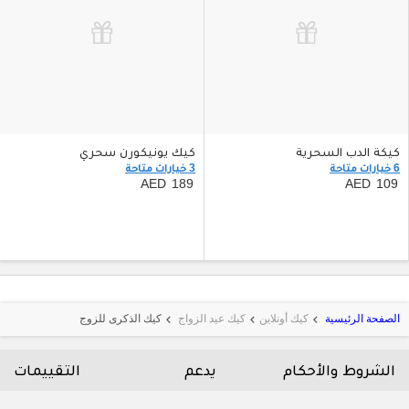
كيكة الدب السحرية
كيك يونيكورن سحري
6 خيارات متاحة
3 خيارات متاحة
189
109
الصفحة الرئيسية
كيك أونلاين
كيك عيد الزواج
كيك الذكرى للزوج
keyboard_arrow_left
keyboard_arrow_left
keyboard_arrow_left
الشروط والأحكام
يدعم
التقييمات