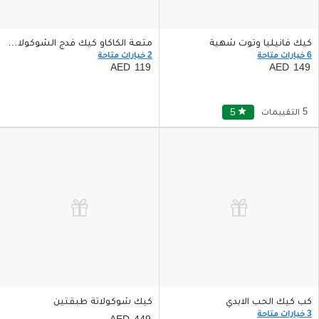
كيك فانيليا وتوت شهية
متعة الكاكاو كيك فدج الشوكولاته نصف كيلو 4 اشخاص
6 خيارات متاحة
2 خيارات متاحة
119
149
5 التقييمات
star
5
كب كيك الحب الابدي
كيك شوكولاتة طبقتين
3 خيارات متاحة
449