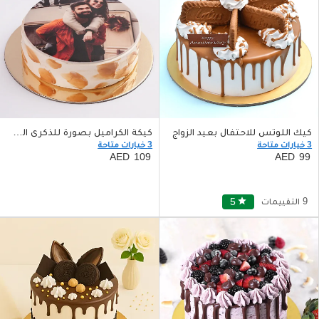
كيك اللوتس للاحتفال بعيد الزواج
كيكة الكراميل بصورة للذكرى السنوية 500 غم
3 خيارات متاحة
3 خيارات متاحة
109
99
9 التقييمات
star
5