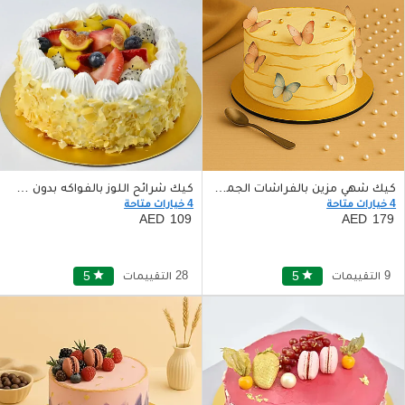
كيك شهي مزين بالفراشات الجميلة
كيك شرائح اللوز بالفواكه بدون سكر
4 خيارات متاحة
4 خيارات متاحة
109
179
9 التقييمات
star
5
28 التقييمات
star
5