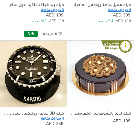
كيك مميز ساعة رولكس الفاخرة
كيك ريد فيلفت لذيذ بدون سكر
4 خيارات متاحة
3 خيارات متاحة
109
399
419
4
خصم
119
8
خصم
12 التقييمات
star
5
كيك لذيذ بالشوكولاتة المقرمشة والبندق حجم صغير
كيك 3D ساعة روليكس سوداء 2.5 كيلو يكفي حتى 20 حصة
4 خيارات متاحة
109
349