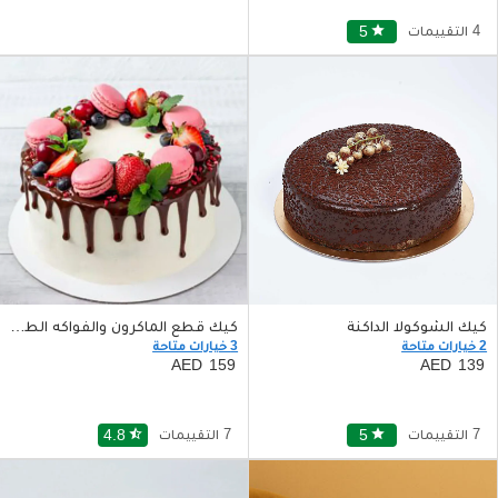
4 التقييمات
star
5
كيك الشوكولا الداكنة
كيك قطع الماكرون والفواكه الطازجة
2 خيارات متاحة
3 خيارات متاحة
159
139
7 التقييمات
star
5
7 التقييمات
star_half
4.8