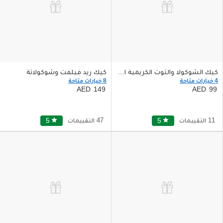
كيك الشوكولا والتوت الكريمية اللذيذة
كيك ريد فيلفت وشوكولاتة
4 خيارات متاحة
8 خيارات متاحة
149
99
11 التقييمات
star
5
47 التقييمات
star
5