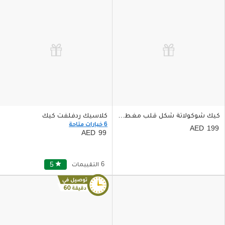
كيك شوكولاتة شكل قلب مغطى بالكريمة اللذيذة حجم واحد كيلو
كلاسيك ردفلفت كيك
6 خيارات متاحة
199
99
6 التقييمات
star
5