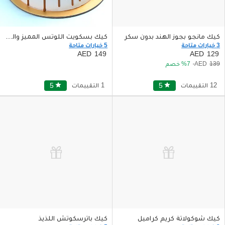
كيك مانجو بجوز الهند بدون سكر
كيك بسكويت اللوتس المميز والشهي
3 خيارات متاحة
5 خيارات متاحة
149
129
139
7
خصم
12 التقييمات
star
5
1 التقييمات
star
5
كيك شوكولاتة كريم كراميل
كيك باترسكوتش اللذيذ