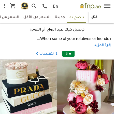
menu
shopping_cart
more_vert
search
call
En
جديدنا
السعر من الأقل
السعر من ا
اختار:
ننصح يه
توصيل كيك عيد الزواج أم القوين
...
When some of your relatives or friends r
إقرأ المزيد
5
1
التقييمات
star