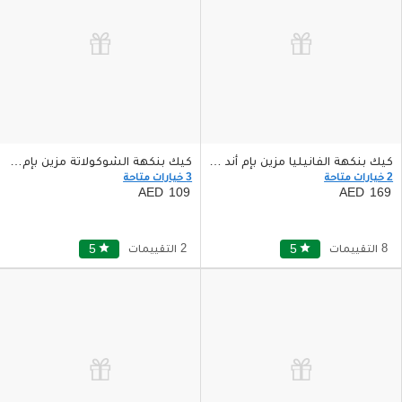
كيك بنكهة الفانيليا مزين بإم أند امز ومحشو بإم آند امز
كيك بنكهة الشوكولاتة مزين بإم آند أمز
2 خيارات متاحة
3 خيارات متاحة
109
169
8 التقييمات
star
5
2 التقييمات
star
5