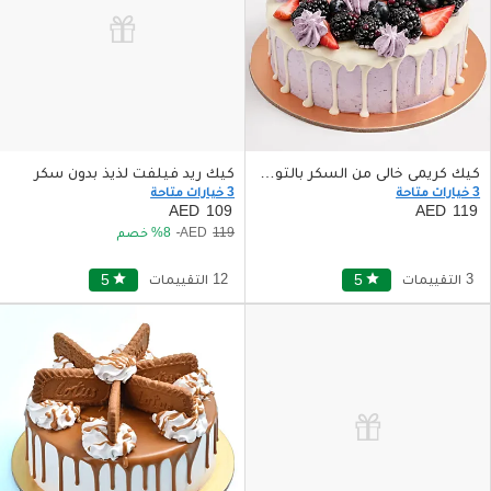
كيك كريمى خالى من السكر بالتوت والفواكه
كيك ريد فيلفت لذيذ بدون سكر
3 خيارات متاحة
3 خيارات متاحة
109
119
119
8
خصم
3 التقييمات
star
5
12 التقييمات
star
5