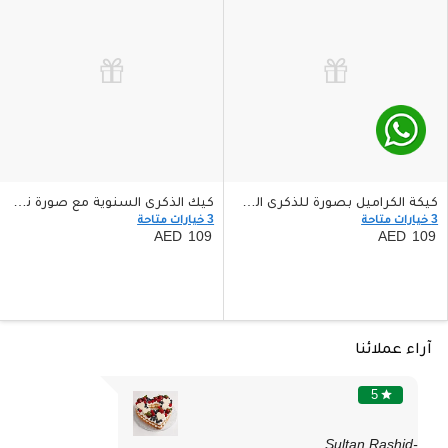
كيكة الكراميل بصورة للذكرى السنوية 500 غم
كيك الذكرى السنوية مع صورة نكهة بوترسكوتش 500 غرام
3 خيارات متاحة
3 خيارات متاحة
109
109
آراء عملائنا
5
star
-Sultan Rashid