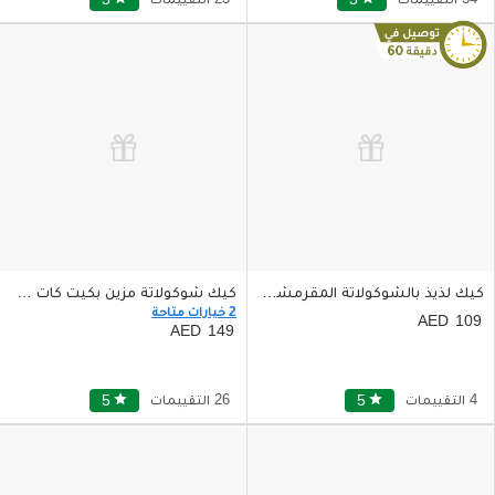
كيك لذيذ بالشوكولاتة المقرمشة والبندق حجم صغير
كيك شوكولاتة مزين بكيت كات وام آند امز حجم صغير
2 خيارات متاحة
109
149
4 التقييمات
star
5
26 التقييمات
star
5