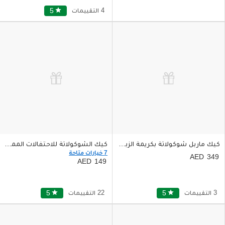
4 التقييمات
star
5
كيك ماربل شوكولاتة بكريمة الزبدة السوداء وورق الذهب حجم كبير
كيك الشوكولاتة للاحتفالات المميزة بدون غلوتين
7 خيارات متاحة
349
149
3 التقييمات
star
5
22 التقييمات
star
5