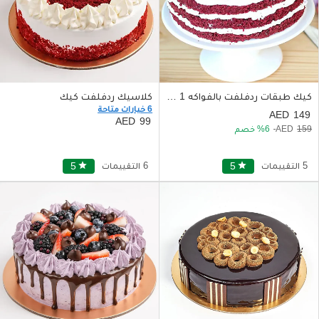
كيك طبقات ردفلفت بالفواكه 1 كيلو
كلاسيك ردفلفت كيك
6 خيارات متاحة
149
99
159
6
خصم
5 التقييمات
star
5
6 التقييمات
star
5