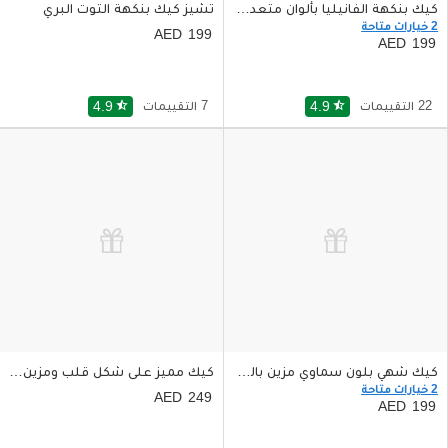
كيك بنكهة الفانيليا بألوان متعددة ومبهجة
تشيز كيك بنكهة التوت البري
2 خيارات متاحة
199
199
22 التقييمات
star_half
4.9
7 التقييمات
star_half
4.9
كيك شهي بلون سماوي مزين بالتوت البري
كيك مميز على شكل قلب ومزين بالورد
2 خيارات متاحة
249
199