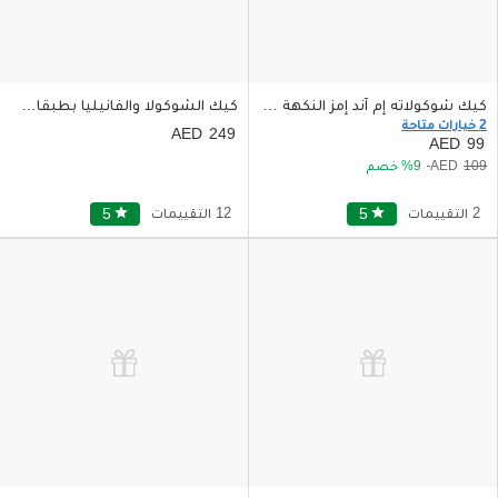
كيك شوكولاته إم آند إمز النكهة فانيلا نصف كيلو
كيك الشوكولا والفانيليا بطبقات ملونة من الداخل
2 خيارات متاحة
249
99
109
9
خصم
2 التقييمات
star
5
12 التقييمات
star
5