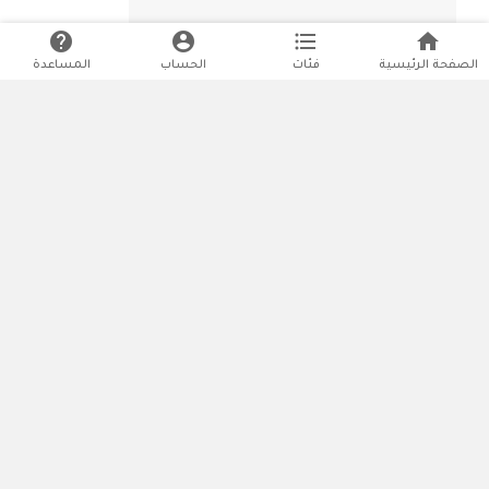
help
account_circle
format_list_bulleted
home
الصفحة الرئيسية
فئات
الحساب
المساعدة