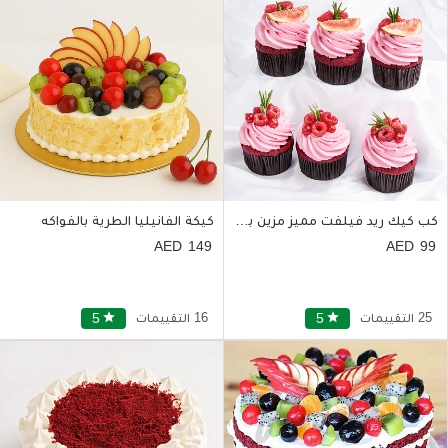
كب كيك ريد فيلفت مميز مزين بالتوت والتين 6 قطع
كيكة الفانيليا الطرية بالفواكه
149
99
25 التقييمات
star
5
16 التقييمات
star
5