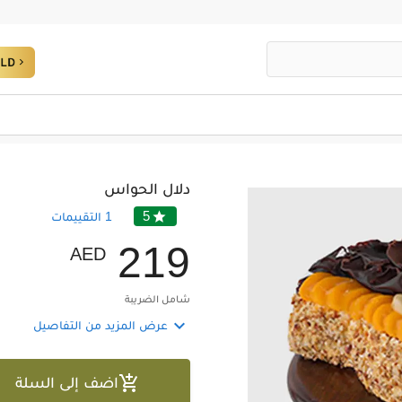
دلال الحواس
5

1
التقييمات
2
1
9
AED
شامل الضريبة

عرض المزيد من التفاصيل

اضف إلى السلة