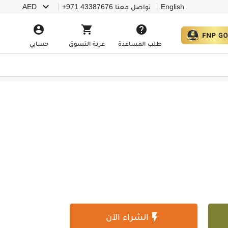

English
تواصل معنا
+971 43387676
AED



طلب المساعدة
عربة التسوق
حسابي

الشراء الآن