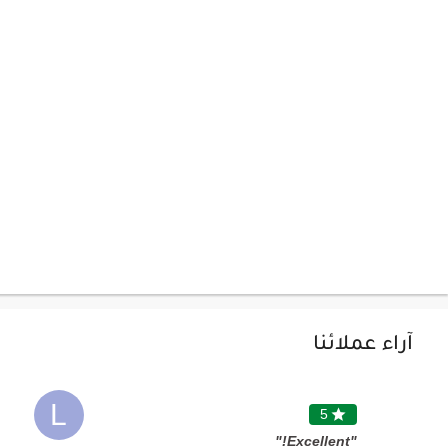
آراء عملائنا
L
5

"Excellent!"