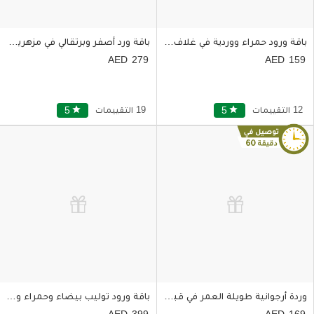
باقة ورود حمراء ووردية في غلاف بنفسجي راقي
باقة ورد أصفر وبرتقالي في مزهرية زجاجية أنيقة
279
159
12 التقييمات
star
5
19 التقييمات
star
5
وردة أرجوانية طويلة العمر في قبة زجاجية
باقة ورود توليب بيضاء وحمراء وصفراء وأورانج ووردية
399
169