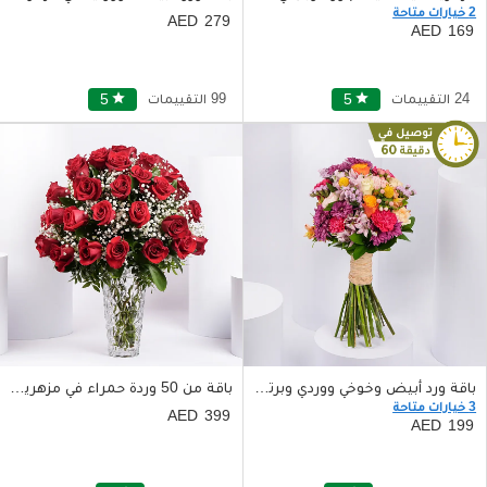
2 خيارات متاحة
279
169
24 التقييمات
star
5
99 التقييمات
star
5
باقة ورد أبيض وخوخي ووردي وبرتقالي صغيرة الحجم مع شريط بني
باقة من 50 وردة حمراء في مزهرية زجاجية
3 خيارات متاحة
399
199