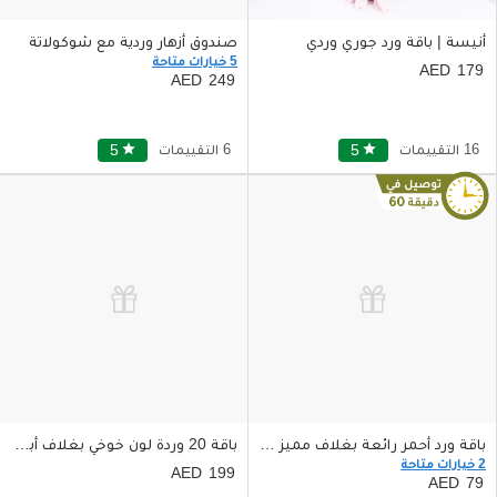
أنيسة | باقة ورد جوري وردي
صندوق أزهار وردية مع شوكولاتة
5 خيارات متاحة
179
249
16 التقييمات
star
5
6 التقييمات
star
5
باقة ورد أحمر رائعة بغلاف مميز أبيض وشريط أحمر
باقة 20 وردة لون خوخي بغلاف أبيض جميل
2 خيارات متاحة
199
79