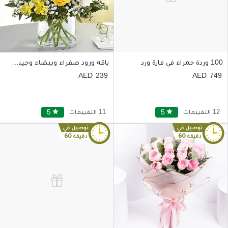
100 وردة حمراء في فازة ورد
باقة ورود صفراء وبيضاء وجيبسوفيليا في فازة زجاجية
239
749
12 التقييمات
star
5
11 التقييمات
star
5