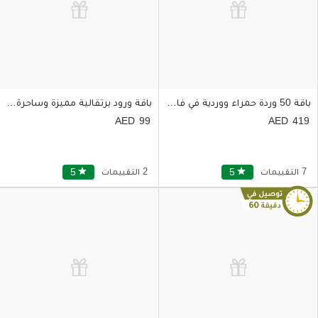
باقة 50 وردة حمراء ووردية في فازة زجاجية
باقة ورود برتقالية مميزة وساحرة بغلاف رائع
99
419
7 التقييمات
star
5
2 التقييمات
star
5