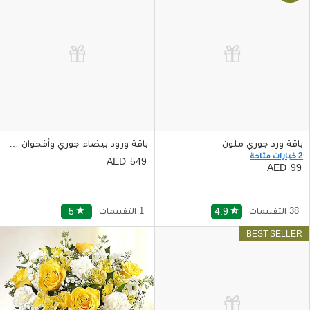
باقة ورد جوري ملون
باقة ورود بيضاء جوري وأقحوان وبيبي روز
2 خيارات متاحة
549
99
38 التقييمات
star_half
4.9
1 التقييمات
star
5