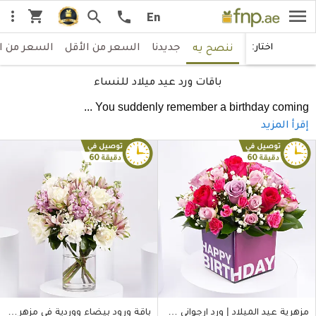
menu
shopping_cart
more_vert
search
call
En
جديدنا
السعر من الأقل
السعر من ا
اختار:
ننصح يه
باقات ورد عيد ميلاد للنساء
...
You suddenly remember a birthday coming
إقرأ المزيد
مزهرية عيد الميلاد | ورد ارجواني و بينك
باقة ورود بيضاء ووردية في مزهرية زجاجية