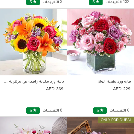
132 التقييمات
star
5
3 التقييمات
star
5
فازة ورد بهجة الوان
باقة ورد ملونة راقية في مزهرية زجاجية بشكل دائري
369
229
6 التقييمات
star
5
8 التقييمات
star
5