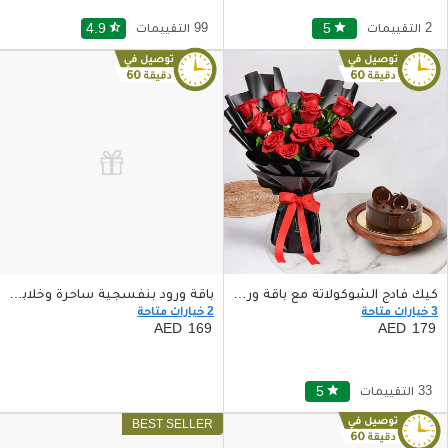
2 التقييمات
star
5
99 التقييمات
star_half
4.9
كيك فادج الشوكولاتة مع باقة ورد اليجانت
باقة ورود بنفسجية ساحرة وخلابة في مزهرية زجاجية
3 خيارات متاحة
2 خيارات متاحة
169
179
33 التقييمات
star
5