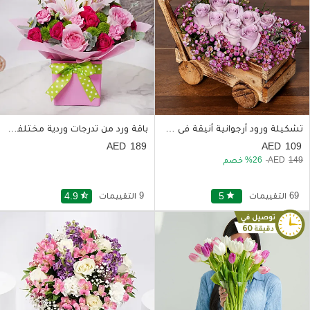
تشكيلة ورود أرجوانية أنيقة فى عربة خشبية
باقة ورد من تدرجات وردية مختلفة بمزهرية أنيقة
189
109
149
26
خصم
69 التقييمات
star
5
9 التقييمات
star_half
4.9