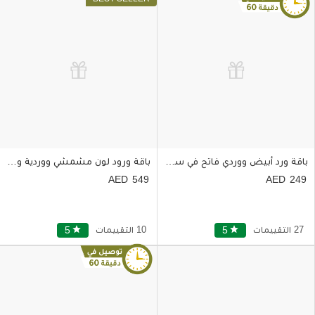
باقة ورد أبيض ووردي فاتح في سلة أنيقة
باقة ورود لون مشمشي ووردية وبنفسجية في فازة زجاجية
549
249
27 التقييمات
star
5
10 التقييمات
star
5