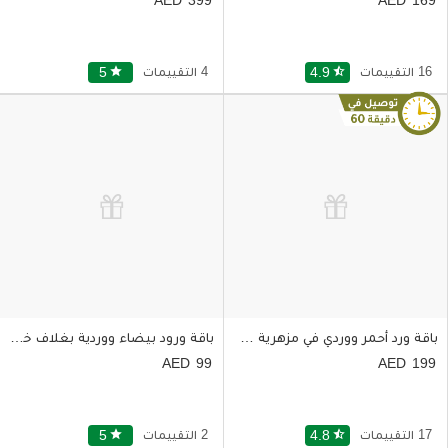
16 التقييمات
star_half
4.9
4 التقييمات
star
5
باقة ورد أحمر ووردي في مزهرية مربعة الشكل
باقة ورود بيضاء ووردية بغلاف خلاب
99
199
17 التقييمات
star_half
4.8
2 التقييمات
star
5