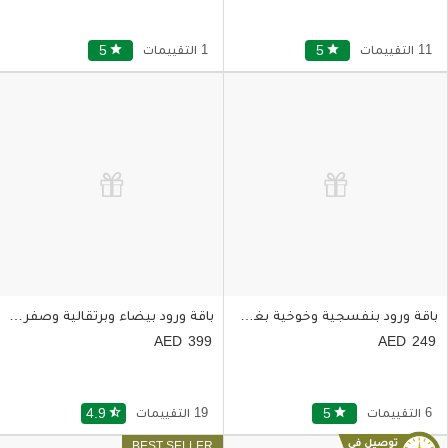
11 التقييمات
star
5
1 التقييمات
star
5
باقة ورود بنفسجية وخوخية بغلاف بني
باقة ورود بيضاء وبرتقالية وصفراء وحمراء ووردية في مزهرية
399
249
6 التقييمات
star
5
19 التقييمات
star_half
4.9