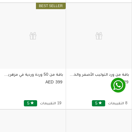
باقة من ورد التوليب الأصفر والخوخي والأحمر
باقة من 50 وردة وردية في مزهرية زجاجية رائعة
399
329
8 التقييمات
star
5
19 التقييمات
star
5