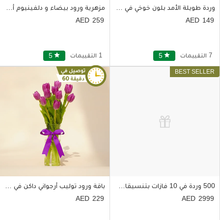
وردة طويلة الأمد بلون خوخي في قبة زجاجية
مزهرية ورود بيضاء و دلفينيوم أزرق
259
149
7 التقييمات
star
5
1 التقييمات
star
5
500 وردة في 10 فازات بتنسيقات ورود متنوعة
باقة ورود توليب أرجواني داكن في مزهرية أنيقة
229
2999