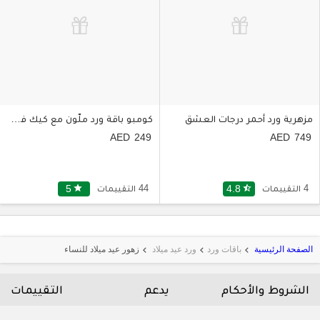
مزهرية ورد أحمر درجات العشق
كومبو باقة ورد ملّون مع كيك فدج شهي
249
749
4 التقييمات
star_half
4.8
44 التقييمات
star
5
الصفحة الرئيسية
باقات ورد
ورد عيد ميلاد
زهور عيد ميلاد للنساء
keyboard_arrow_left
keyboard_arrow_left
keyboard_arrow_left
الشروط والأحكام
يدعم
التقييمات