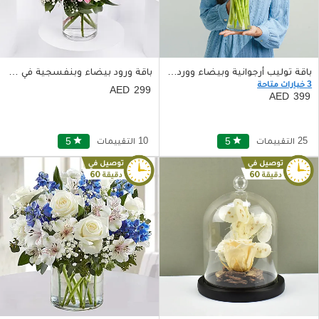
باقة توليب أرجوانية وبيضاء ووردية في مزهرية جميلة
باقة ورود بيضاء وبنفسجية في مزهرية زجاجية
3 خيارات متاحة
299
399
25 التقييمات
star
5
10 التقييمات
star
5