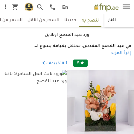
menu
shopping_cart
more_vert
search
call
En
جديدنا
السعر من الأقل
السعر من ا
اختار:
ننصح يه
ورد عيد الفصح اونلاين
في عيد الفصح المقدس، نحتفل بقيامة يسوع ا
...
إقرأ المزيد
5
1
التقييمات
star