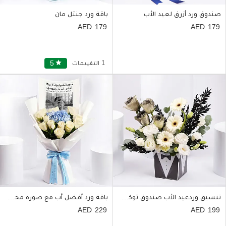
صندوق ورد أزرق لعيد الأب
باقة ورد جنتل مان
179
179
1 التقييمات
star
5
تنسيق وردعيد الأب صندوق توكسيدو
باقة ورد أفضل أب مع صورة مخصصة
229
199