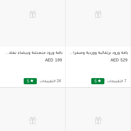
باقة ورود برتقالية ووردية وصفراء وبنفسجية في مزهرية زجاجية
باقة ورود منعشة وبيضاء بغلاف خلّا
199
529
7 التقييمات
star
5
24 التقييمات
star
5