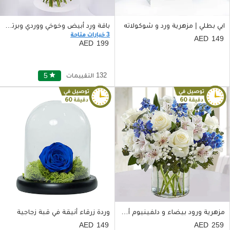
ابي بطلي | مزهرية ورد و شوكولاته
باقة ورد أبيض وخوخي ووردي وبرتقالي صغيرة الحجم مع شريط بني
3 خيارات متاحة
149
199
132 التقييمات
star
5
مزهرية ورود بيضاء و دلفينيوم أزرق
وردة زرقاء أنيقة في قبة زجاجية
149
259