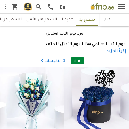
menu
shopping_cart
more_vert
search
call
En
جديدنا
السعر من الأقل
السعر من ا
اختار:
ننصح يه
ورد يوم الاب اونلاين
.يوم الأب العالمي هذا اليوم الأمثل لتحتف
...
إقرأ المزيد
5
3
التقييمات
star