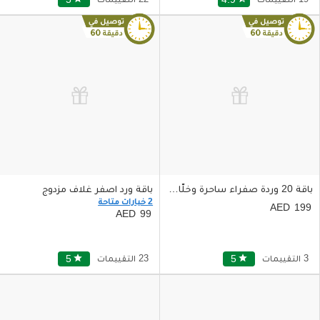
باقة 20 وردة صفراء ساحرة وخلّابة في غلاف أنيق ورائع
باقة ورد اصفر غلاف مزدوج
2 خيارات متاحة
199
99
3 التقييمات
star
5
23 التقييمات
star
5