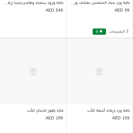
باقة ورد عباد الشمس بغلاف ورقي بني مميز
باقة ورود بيضاء وهايدرينجيا زرقاء بغلاف أبيض أنيق
549
99
3 التقييمات
star
5
باقة ورد زرقاء أنيقة للأب
فازة زهور امتنان للأب
199
159