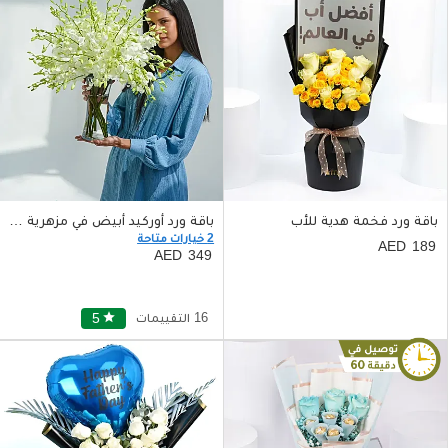
باقة ورد فخمة هدية للأب
باقة ورد أوركيد أبيض في مزهرية زجاجية
2 خيارات متاحة
189
349
16 التقييمات
star
5