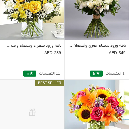
باقة ورود بيضاء جوري وأقحوان وبيبي روز
باقة ورود صفراء وبيضاء وجيبسوفيليا في فازة زجاجية
239
549
1 التقييمات
star
5
11 التقييمات
star
5