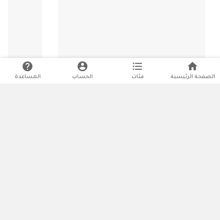
help
account_circle
format_list_bulleted
home
الصفحة الرئيسية
فئات
الحساب
المساعدة