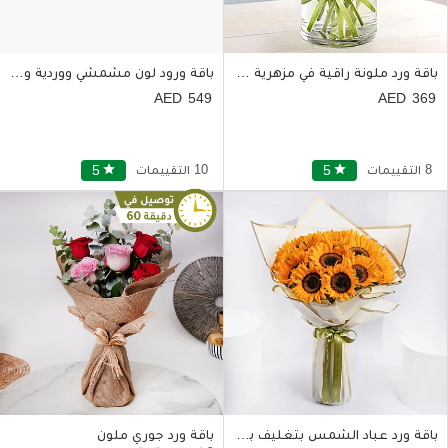
باقة ورد ملونة راقية في مزهرية زجاجية بشكل دائري
باقة ورود لون مشمشي ووردية وبنفسجية في فازة زجاجية
549
369
8 التقييمات
star
5
10 التقييمات
star
5
باقة ورد عباد الشمس بتغليف بني أنيق وشريط رافيا
باقة ورد جوري ملون