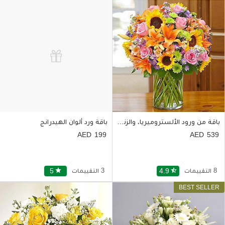
باقة من ورود الألستروميريا، والزنابق والأقحوان وعباد الشمس
باقة ورد ألوان الهيدرانج
199
539
8 التقييمات
star_half
4.9
3 التقييمات
star
5