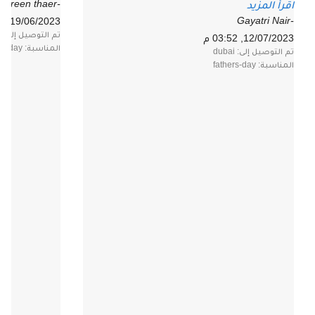
accommodated me. The delivery
-maysoon nisreen thaer
اقرأ المزيد
rider Mr Janidu was supportive and
-Gayatri Nair
19/06/2023, 04:38 م
very kind enough to follow the
تم التوصيل إلى: Dubai
requests. Overall, amazing! I will
12/07/2023, 03:52 م
definitely order more often."
المناسبة: fathers-day
تم التوصيل إلى: dubai
المناسبة: fathers-day