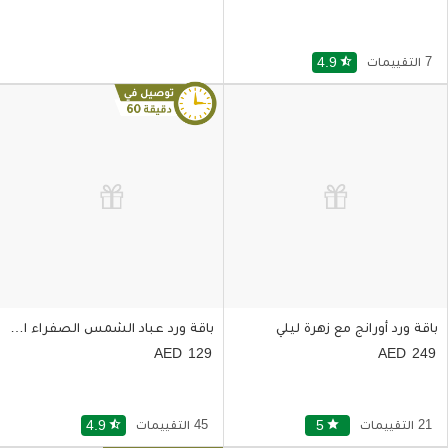
7 التقييمات
star_half
4.9
باقة ورد أورانج مع زهرة ليلي
باقة ورد عباد الشمس الصفراء الساحرة
129
249
21 التقييمات
star
5
45 التقييمات
star_half
4.9