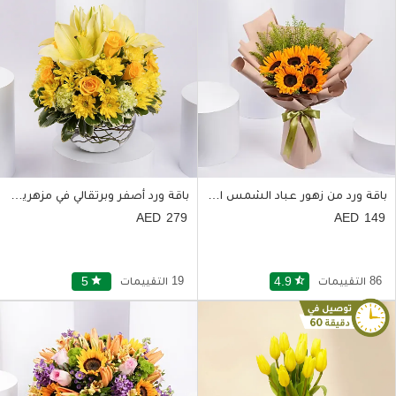
باقة ورد من زهور عباد الشمس الصفراء الساحرة
باقة ورد أصفر وبرتقالي في مزهرية زجاجية أنيقة
279
149
86 التقييمات
star_half
4.9
19 التقييمات
star
5