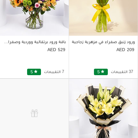
ورود زنبق صفراء في مزهرية زجاجية
باقة ورود برتقالية ووردية وصفراء وبنفسجية في مزهرية زجاجية
529
209
37 التقييمات
star
5
7 التقييمات
star
5