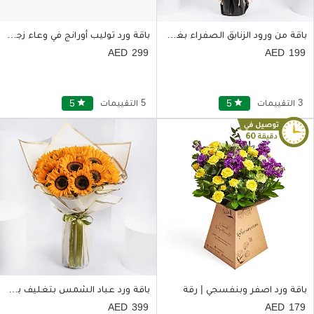
باقة من ورود الزنابق الصفراء بغلاف بني
باقة ورد توليب أورانج في وعاء زجاجي
299
199
3 التقييمات
star
5
5 التقييمات
star
5
باقة ورد اصفر وبنفسجي | رقة
باقة ورد عباد الشمس بتغليف بني أنيق وشريط رافيا
399
179