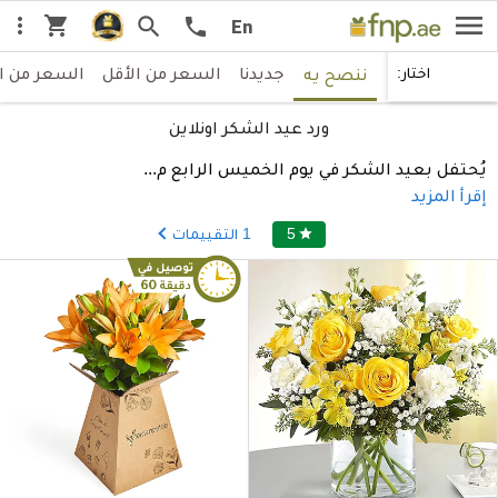
menu
shopping_cart
more_vert
search
call
En
جديدنا
السعر من الأقل
السعر من ا
اختار:
ننصح يه
ورد عيد الشكر اونلاين
يُحتفل بعيد الشكر في يوم الخميس الرابع م
...
إقرأ المزيد
5
1
التقييمات
star