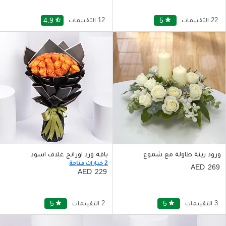
22 التقييمات
star
5
12 التقييمات
star_half
4.9
ورود زينة طاولة مع شموع
باقة ورد اورانج غلاف اسود
2 خيارات متاحة
269
229
3 التقييمات
star
5
2 التقييمات
star
5