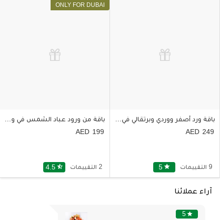
باقة ورد أصفر ووردي وبرتقالي في مزهرية أسطوانية
باقة من ورود عباد الشمس في وعاء أسود مع شوكولا فيرير روشيه
199
249
9 التقييمات
star
5
2 التقييمات
star_half
4.5
آراء عملائنا
5
star