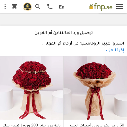
menu
shopping_cart
جديدنا
search
السعر من الأقل
more_vert
السعر من ا
اختار:
call
ننصح يه
En
توصيل ورد الفالنتاين أم القوين
انشروا عبير الرومانسية في أرجاء أم القوي
...
إقرأ المزيد
50 وردة حمراء ورود أمنيات الحب
باقة ورد احمر 200 وردة | هيبة حبك