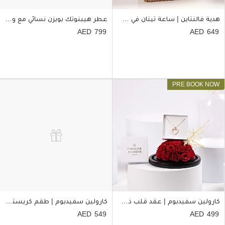
هدية فالنتاين | ساعة تيتان في سلة ورود للنساء
عطر هيبنوتك بويزن نسائي مع ورد أحمر
799
649
كارولين سفيدبوم | عقد قلب ذهبي مع ورد أحمر
كارولين سفيدبوم | طقم كريستال سواروفسكي مع ورد
549
499