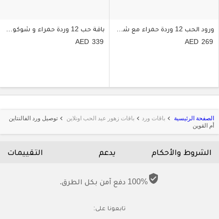
ورود الحب 12 وردة حمراء مع شوكولاتة
باقة حب 12 وردة حمراء و شوكولاتة قلوب
339
269
الصفحة الرئيسية
باقات ورد
باقات زهور عيد الحب اونلاين
توصيل ورد الفالنتاين
keyboard_arrow_left
keyboard_arrow_left
keyboard_arrow_left
أم القوين
الشروط والأحكام
يدعم
التقييمات
verified_user
100% دفع آمن بكل الطرق.
تابعونا على: