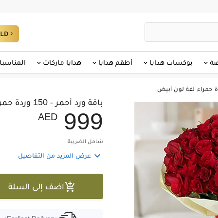
صة
بوكسات هدايا
أطقم هدايا
هدايا ماركات
المناسبا
باقة ورد أحمر - 150 وردة حمراء لفة لون أبيض
9
9
9
AED
شامل الضريبة

عرض المزيد من التفاصيل

اضف إلى السلة