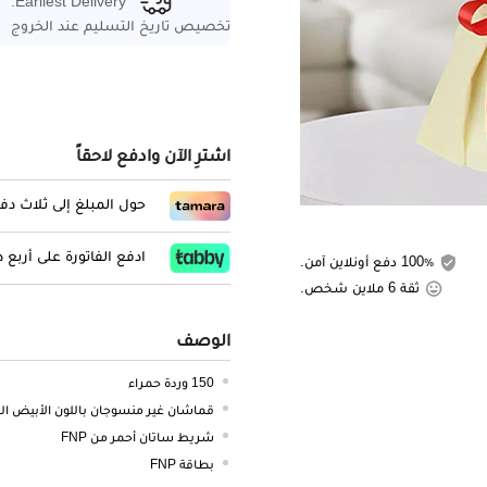
Earliest Delivery:
تخصيص تاريخ التسليم عند الخروج
اشترِ الآن وادفع لاحقاً
حول المبلغ إلى ثلاث د
ادفع الفاتورة على أربع
100٪ دفع أونلاين آمن.
ثقة 6 ملاين شخص.
الوصف
150 وردة حمراء
قماشان غير منسوجان باللون الأبيض ال
شريط ساتان أحمر من FNP
بطاقة FNP