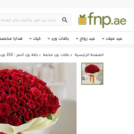

عيد ميلاد
عيد زواج
باقات ورد
كيك
هدايا مخص
الصفحة الرئيسية
باقات ورد فخمة
باقة ورد أحمر - 150 وردة حمراء لفة لون أبيض

