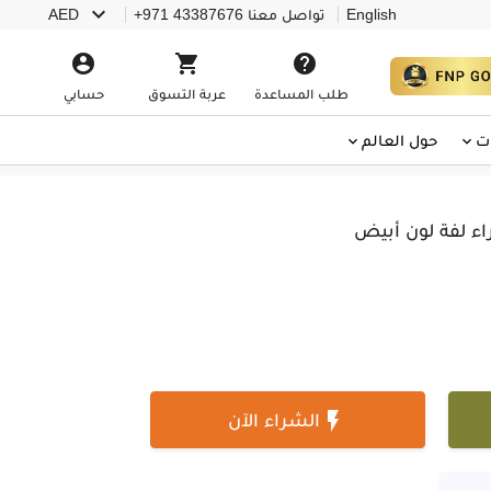

English
تواصل معنا
+971 43387676
AED



طلب المساعدة
عربة التسوق
حسابي
ت
حول العالم

الشراء الآن