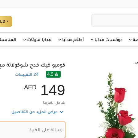
صة
بوكسات هدايا
أطقم هدايا
هدايا ماركات
المناسبا
ب
كومبو كيك فدج شوكولاتة مع
4.9

24
التقييمات
1
4
9
AED
شامل الضريبة

عرض المزيد من التفاصيل