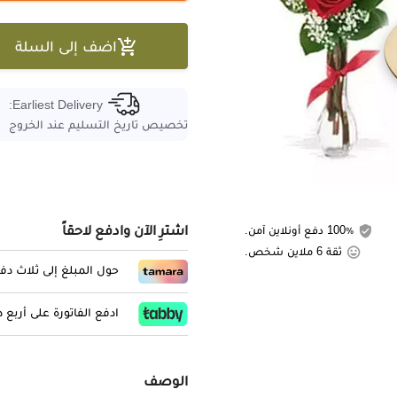

اضف إلى السلة
Earliest Delivery:
تخصيص تاريخ التسليم عند الخروج
اشترِ الآن وادفع لاحقاً
100٪ دفع أونلاين آمن.
ثقة 6 ملاين شخص.
حول المبلغ إلى ثلاث د
ادفع الفاتورة على أربع
الوصف