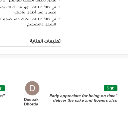
في حالة طلبات الورد قد تصلك بعض 
لضمان عمر أطول لباقتك
في حالة طلبات الكيك فقد صممنا 
الشكل والتصميم
تعليمات العناية
D

5

"Perfect and high quality pro"
"Early appreciate for being on time
Deepak
deliver the cake and flowers also
Dhorda
cake quality was good. Thank you
so much ones again â�¤ï¸� "