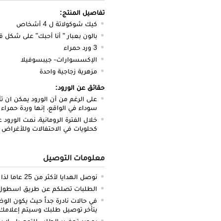
تفاصيل المنتج:
كيك شوكولاتة ل 4 أشخاص
بالون بعبار " أنا أحبك" على شكل 
3 ورد حمراء
الإكسسوارات- جيبسوفيلا
مزهرية زجاجية واحدة
حقائق عن الورود:
على الرغم من أن الورود يمكن ان تأ
سوداء في الواقع، إنها وردة حمراء د
خلال الفترة الرومانية، نمت الور
كحلويات في الاحتفالات وللأغراض
معلومات التوصيل
نوصل الهدايا لأكثر من 25 عاما لذا نحن ملتزمون بالدقة والتوصيل في الميعاد المحدد
الطلبات تصلكم عن طريق اسطول سي
في حالات نادرة جداً حيث يكون الو
يتأخر توصيل طلبك وسيتم إعلامك 
بمجرد تحضير الطلب للتوصيل، لا يم