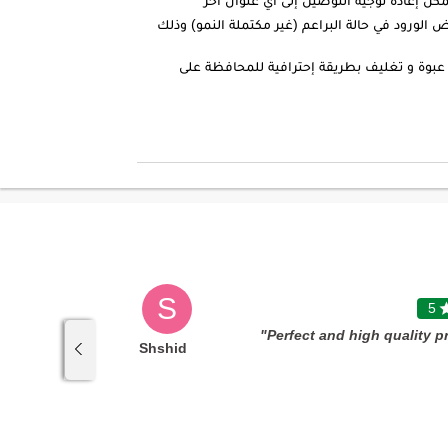
الورود في حالة البراعم (غير مكتملة النمو) وذلك
عبوة و تغليف بطريقة إحترافية للمحافظة على
S
5

5
"Great Service"
Shshid