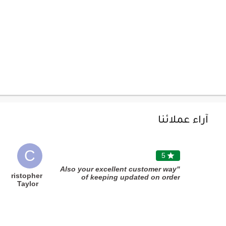
آراء عملائنا
C
5

"Also your excellent customer way
Christopher
of keeping updated on order
Taylor
progress. Very reassuring. But
must praise you for best ever
service and also ease of using
your website and the creative
range of products. Will use you
also from UK for family in Dubai."