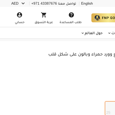

English
تواصل معنا
+971 43387676
AED



طلب المساعدة
عربة التسوق
حسابي
ت
حول العالم
 وورد حمراء وبالون على شكل قلب
25