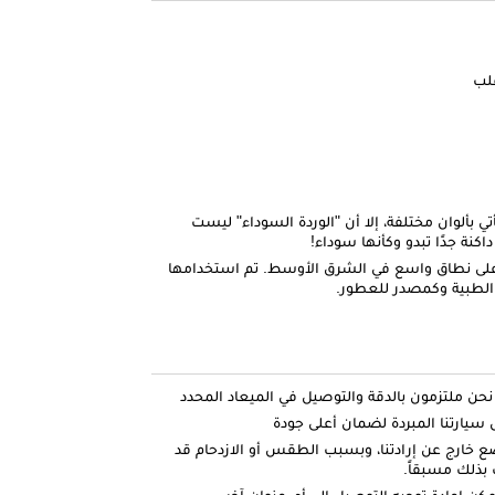
قلب
تي بألوان مختلفة، إلا أن "الوردة السوداء" ليست
اكنة جدًا تبدو وكأنها سوداء!
ود على نطاق واسع في الشرق الأوسط. تم استخدامها
 الطبية وكمصدر للعطور.
ارتنا المبردة لضمان أعلى جودة
ضع خارج عن إرادتنا، وبسبب الطقس أو الازدحام قد
بذلك مسبقاً.
كن إعادة توجيه التوصيل إلى أي عنوان آخر