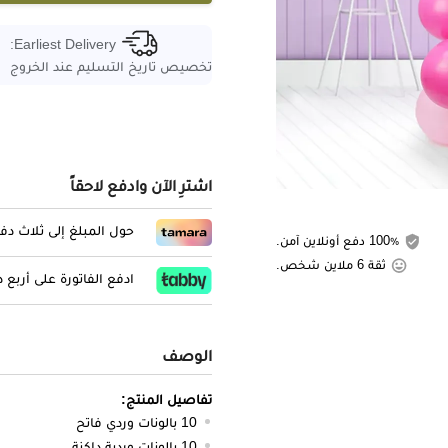
Earliest Delivery:
تخصيص تاريخ التسليم عند الخروج
اشترِ الآن وادفع لاحقاً
حول المبلغ إلى ثلاث د
100٪ دفع أونلاين آمن.
ثقة 6 ملاين شخص.
ادفع الفاتورة على أربع
الوصف
تفاصيل المنتج:
10 بالونات وردي فاتح
10 بالونات وردية داكنة