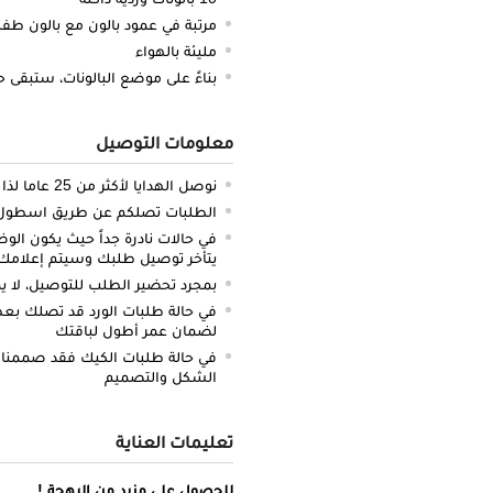
مرتبة في عمود بالون مع بالون طفل
مليئة بالهواء
بناءً على موضع البالونات، ستبقى حتى 8 س
معلومات التوصيل
نوصل الهدايا لأكثر من 25 عاما لذا نحن ملتزمون بالدقة والتوصيل في الميعاد المحدد
الطلبات تصلكم عن طريق اسطول سي
في حالات نادرة جداً حيث يكون الو
يتأخر توصيل طلبك وسيتم إعلامك 
بمجرد تحضير الطلب للتوصيل، لا يم
في حالة طلبات الورد قد تصلك بعض 
لضمان عمر أطول لباقتك
في حالة طلبات الكيك فقد صممنا 
الشكل والتصميم
تعليمات العناية
للحصول على مزيد من البهجة !