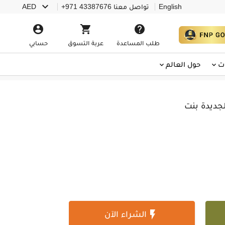

English
تواصل معنا
+971 43387676
AED



طلب المساعدة
عربة التسوق
حسابي
ت
حول العالم
لجديدة بنت

الشراء الآن