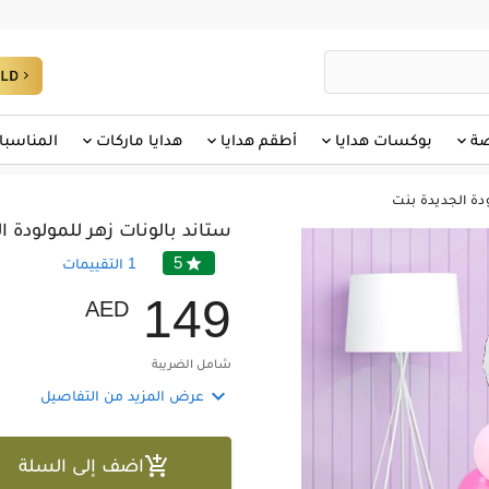
صة
بوكسات هدايا
أطقم هدايا
هدايا ماركات
المناسبا
ودة الجديدة بنت
ستاند بالونات زهر للمولودة ا
5

1
التقييمات
1
4
9
AED
شامل الضريبة

عرض المزيد من التفاصيل

اضف إلى السلة