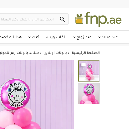

عيد ميلاد
عيد زواج
باقات ورد
كيك
هدايا مخص
الصفحة الرئيسية
بالونات اونلاين
ستاند بالونات زهر للمول

