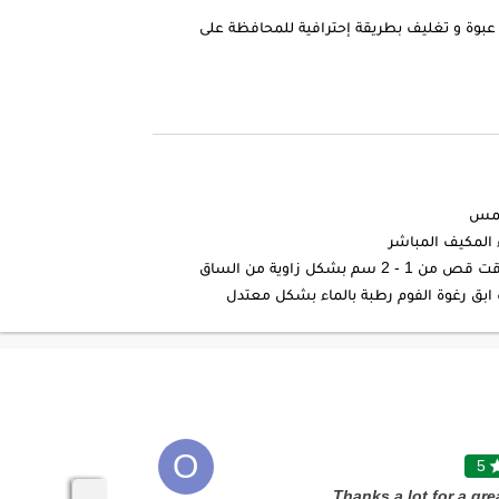
عبوة و تغليف بطريقة إحترافية للمحافظة على
شمس
 المكيف المباشر
شكل زاوية من الساق
ابق رغوة الفوم رطبة بالماء بشكل معتدل
O
5

5
"All went as expected."
"Thanks a lot for a gre