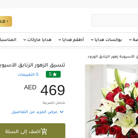
صة
بوكسات هدايا
أطقم هدايا
هدايا ماركات
المناسبا
 الآسيوية زهور الزنابق الورود
تنسيق الزهور الزنابق الآسيوية
5

5
التقييمات
4
6
9
AED
شامل الضريبة

عرض المزيد من التفاصيل

اضف إلى السلة