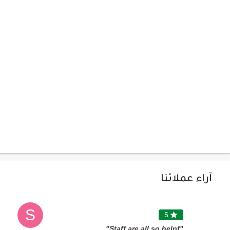
آراء عملائنا
S
5

"Staff are all so helpf"