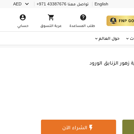

English
تواصل معنا
+971 43387676
AED



طلب المساعدة
عربة التسوق
حسابي
ت
حول العالم
 زهور الزنابق الورود

الشراء الآن