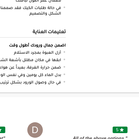
في حالة طلبات الكيك فقد صممنا 
الشكل والتصميم
تعليمات العناية
اضمن جمال ورودك أطول وقت
أزل العبوة بمجرد الاستلام
ابقها في مكان مظلل بأشعة ال
ضمن حرارة الغرفة، بعيداً عن هواء
بدل الماء كل يومين وفي نفس الوقت قص من 1 - 2 سم ب
في حال وصول الورود بشكل ترتيب 
D

5

at
"All of the above options.