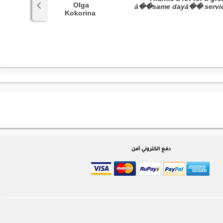
Olga
â��same dayâ�� servic
Kokorina
Everything was done perfectly
دفع الكتروني آمن