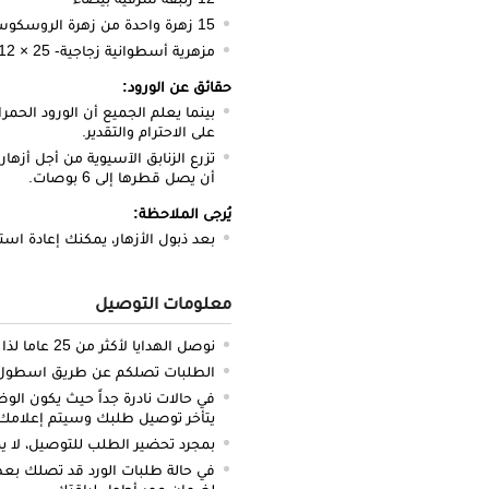
15 زهرة واحدة من زهرة الروسكوس
مزهرية أسطوانية زجاجية- 25 × 12 سم
حقائق عن الورود:
بينما يعلم الجميع أن الورود الحمر
على الاحترام والتقدير.
تزرع الزنابق الآسيوية من أجل أزهار
أن يصل قطرها إلى 6 بوصات.
يُرجى الملاحظة:
بعد ذبول الأزهار، يمكنك إعادة است
معلومات التوصيل
نوصل الهدايا لأكثر من 25 عاما لذا نحن ملتزمون بالدقة والتوصيل في الميعاد المحدد
الطلبات تصلكم عن طريق اسطول سي
في حالات نادرة جداً حيث يكون الو
يتأخر توصيل طلبك وسيتم إعلامك 
بمجرد تحضير الطلب للتوصيل، لا يم
في حالة طلبات الورد قد تصلك بعض 
لضمان عمر أطول لباقتك