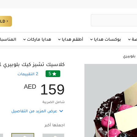
صة
بوكسات هدايا
أطقم هدايا
هدايا ماركات
المناسبا
لوبيري
كلاسيك تشيز كيك بلوبيري 1 كيلو
5

2
التقييمات
1
5
9
AED
شامل الضريبة

عرض المزيد من التفاصيل
اجعلها أكبر