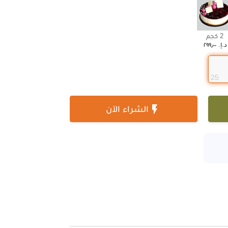
2 كجم
د.إ.‏ ٢٩٩٫٠٠
25

الشراء الآن