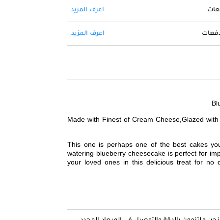
فعات
اعرف المزيد
 دفعات
اعرف المزيد
Bl
Made with Finest of Cream Cheese,Glazed with 
This one is perhaps one of the best cakes yo
watering blueberry cheesecake is perfect for im
your loved ones in this delicious treat for n