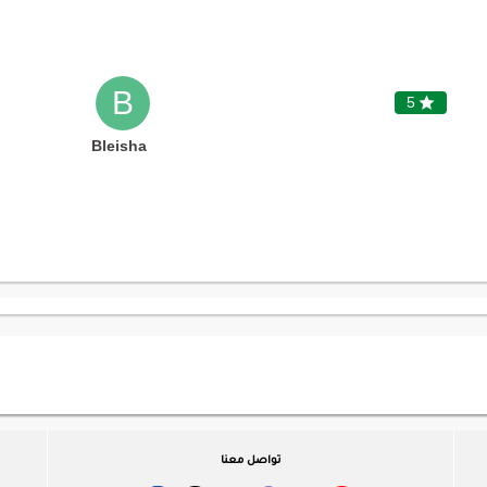
B
5

Bleisha
تواصل معنا