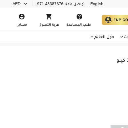

English
تواصل معنا
+971 43387676
AED



طلب المساعدة
عربة التسوق
حسابي
ت
حول العالم