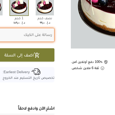
نصف كجم
1 كجم
د.إ.‏ ٩٩٫٠٠
د.إ.‏ ١٥٩٫٠٠

اضف إلى السلة
100٪ دفع أونلاين آمن.
ثقة 6 ملاين شخص.
Earliest Delivery:
تخصيص تاريخ التسليم عند الخروج
اشترِ الآن وادفع لاحقاً