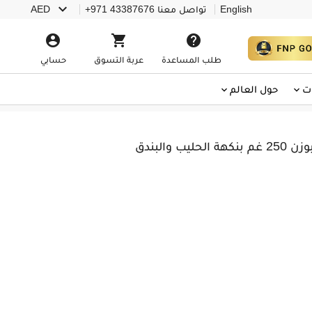

English
تواصل معنا
+971 43387676
AED



طلب المساعدة
عربة التسوق
حسابي
ت
حول العالم
 والبندق