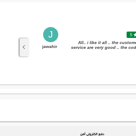
J
5

5
"All.. i like it all .. the custom
jawahir
service are very good .. the co
.. the flower are fresh .. the pri
.. the discount .. the chocolate
yummy ... all are excellent .. tha
دفع الكتروني آمن