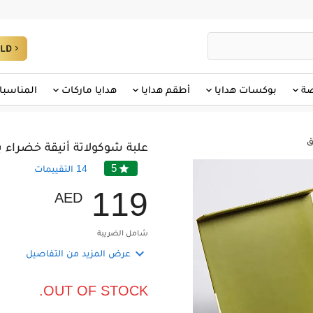
صة
بوكسات هدايا
أطقم هدايا
هدايا ماركات
المناسبا
علبة شوكولاتة أنيقة خضراء بوزن 250 غم بنكهة الحليب
5

14
التقييمات
1
1
9
AED
شامل الضريبة

عرض المزيد من التفاصيل
OUT OF STOCK.