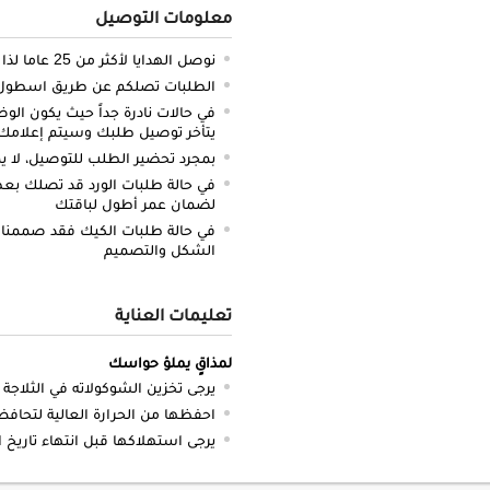
معلومات التوصيل
نوصل الهدايا لأكثر من 25 عاما لذا نحن ملتزمون بالدقة والتوصيل في الميعاد المحدد
الطلبات تصلكم عن طريق اسطول سي
في حالات نادرة جداً حيث يكون الو
يتأخر توصيل طلبك وسيتم إعلامك 
بمجرد تحضير الطلب للتوصيل، لا يم
في حالة طلبات الورد قد تصلك بعض 
لضمان عمر أطول لباقتك
في حالة طلبات الكيك فقد صممنا 
الشكل والتصميم
تعليمات العناية
لمذاقٍ يملؤ حواسك
يرجى تخزين الشوكولاته في الثلاجة
احفظها من الحرارة العالية لتحاف
يرجى استهلاكها قبل انتهاء تاريخ 