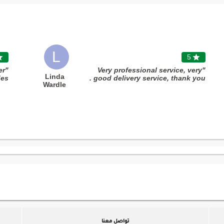
L

5

er
"Very professional service, very
Linda
des
good delivery service, thank you .
Wardle
ces
"
 is
nks
"
تواصل معنا