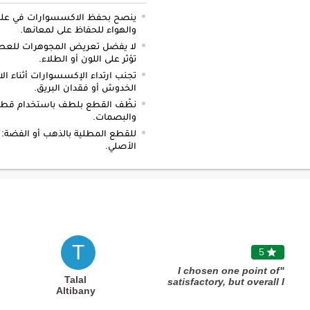
ينصح بحفظ الاكسسوارات في علبة 
والهواء للحفاظ على لمعانها.
لا يفضل تعريض المجوهرات للعطور أ
تؤثر على اللون أو الطلاء.
تجنب ارتداء الإكسسوارات أثناء الا
الخدوش أو فقدان البريق.
نظّف القطع بلطف باستخدام قطعة 
والبصمات.
للقطع المطلية بالذهب أو الفضة
الأصلي.
T
5

"I chosen one point of
Talal
satisfactory, but overall I
Altibany
appreciate all sides of my deal
with you, starting from listed