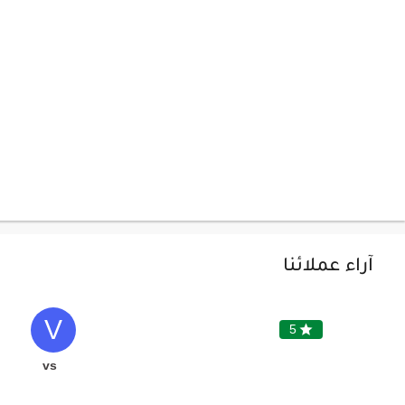
آراء عملائنا
V
5

vs