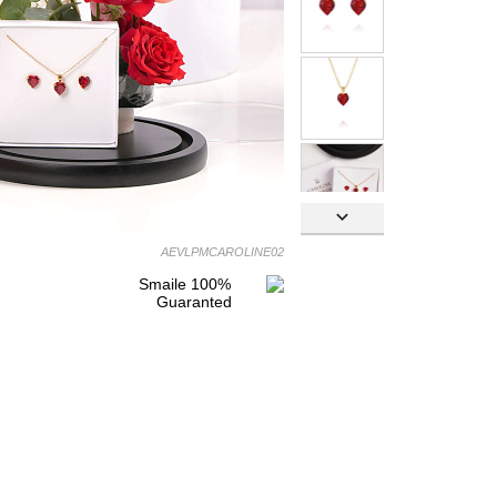

AEVLPMCAROLINE02