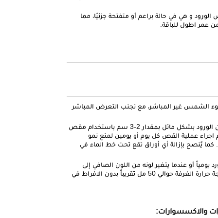
لورود و هي في حالة براعم أو متفتحة جزئيًا، مما
ن عمر اطول للباقة.
ء الشمس غير المباشر، مع تجنب التعرض المباشر
: يٌنصح بقص أطراف غصون الورود بشكل مائل بمقدار 2-3 سم باستخدام مقص
 اجراء عملية القص كل يوم أو يومين لمنع نمو
 كما يٌنصح بإزالة أي أوراق تقع تحت خط الماء في
رد يومياً أو عندما يتغير لونه من اللون الصافي إلى
العكر. يتم ري الورود بماء عذب بدرجة حرارة الغرفة حوالي 50 مل تقريباً بدون الافراط في
ات والاكسسوارات: