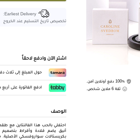
Earliest Delivery:
تخصيص تاريخ التسليم عند الخروج
اشترِ الآن وادفع لاحقاً
حول المبلغ إلى ثلاث د
100٪ دفع أونلاين آمن.
ادفع الفاتورة على أربع
ثقة 6 ملاين شخص.
الوصف
احتفلي بالحب هذا الفالنتاين مع طق
بكريستالات سواروفسكي الأصلية. مصن