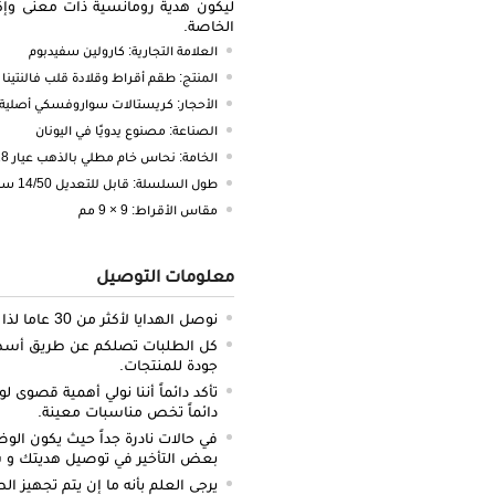
ليكون هدية رومانسية ذات معنى وإكس
الخاصة.
العلامة التجارية: كارولين سفيدبوم
المنتج: طقم أقراط وقلادة قلب فالنتينا مطلي 
الأحجار: كريستالات سواروفسكي أصلية
الصناعة: مصنوع يدويًا في اليونان
الخامة: نحاس خام مطلي بالذهب عيار 18 قيراط (خالٍ من النيكل والكادميوم)
طول السلسلة: قابل للتعديل 14/50 سم
مقاس الأقراط: 9 × 9 مم
معلومات التوصيل
نوصل الهدايا لأكثر من 30 عاما لذا نحن ملتزمون بالدقة والتوصيل في الميعاد المحدد.
كل الطلبات تصلكم عن طريق أسطو
جودة للمنتجات.
تأكد دائماً أننا نولي أهمية قصوى لو
دائماً تخص مناسبات معينة.
في حالات نادرة جداً حيث يكون الو
بعض التأخير في توصيل هديتك و س
يرجى العلم بأنه ما إن يتم تجهيز ا