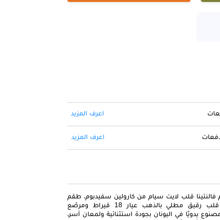
فعات
اعرف المزيد
 دفعات
اعرف المزيد
م فالنتينا قلب لايت سيام من كارولين سفيدبوم، طقم
أنيق يضم قلادة وأقراط بتصميم قلب رقيق مطلي بالذهب عيار 18 قيراط ومرصّع
وع يدويًا في اليونان بجودة استثنائية ولمعان آسر،