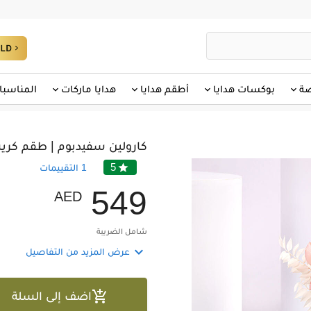
صة
بوكسات هدايا
أطقم هدايا
هدايا ماركات
المناسبا
كارولين سفيدبوم | طقم كر
5

1
التقييمات
5
4
9
AED
شامل الضريبة

عرض المزيد من التفاصيل

اضف إلى السلة