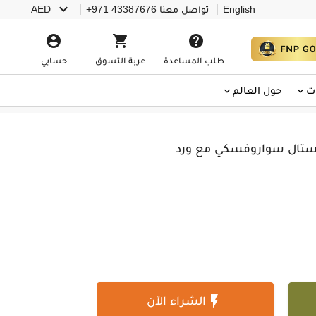

English
تواصل معنا
+971 43387676
AED



طلب المساعدة
عربة التسوق
حسابي
ت
حول العالم
يستال سواروفسكي مع ورد

الشراء الآن