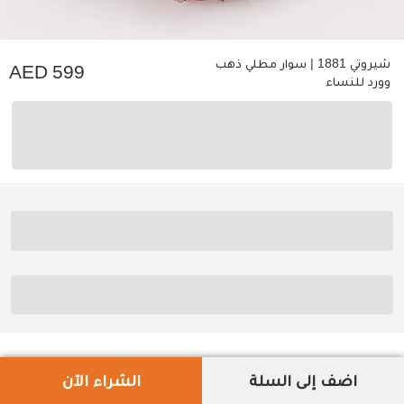
شيروتي 1881 | سوار مطلي ذهب
599
وورد للنساء
اضف إلى السلة
الشراء الآن