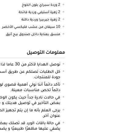
2 وردة سبراي بلون الخوخ
2 زهرة أستيلبي وردية فاتحة
2 زهرة جيربيرا وردية داكنة
10 سيقان من عشب فليكسي الأخضر
منسق بعناية داخل صندوق بيج أنيق
معلومات التوصيل
نوصل الهدايا لأكثر من 30 عاما لذا نحن ملتزمون بالدقة والتوصيل في الميعاد المحدد.
كل الطلبات تصلكم عن طريق أسطو
جودة للمنتجات.
تأكد دائماً أننا نولي أهمية قصوى لو
دائماً تخص مناسبات معينة.
في حالات نادرة جداً حيث يكون الو
بعض التأخير في توصيل هديتك و س
يرجى العلم بأنه ما إن يتم تجهيز ا
عنوان آخر.
في حالة باقات الورد قد تصلك بعض ا
يضفي عليها مظهرًا طبيعيًا و يضم