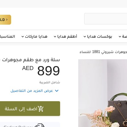
صة
بوكسات هدايا
أطقم هدايا
هدايا ماركات
المناسبا
شيروتي 1881 للنساء
سلة ورد مع طقم مجوهرات شيروتي 81
8
9
9
AED
شامل الضريبة

عرض المزيد من التفاصيل

اضف إلى السلة