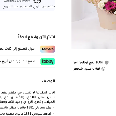
Earliest Delivery:
تخصيص تاريخ التسليم عند الخروج
اشترِ الآن وادفع لاحقاً
حول المبلغ إلى ثلاث د
ادفع الفاتورة على أربع
100٪ دفع أونلاين آمن.
ثقة 6 ملاين شخص.
الوصف
بالكريستال اللامع، والمُنسق مع باق
الميلاد، وذكرى الزواج، وعيد الأم، و
عقد سيروتي 1881 فاليريا مطلي بالذهب بطول 700 + 35 مم
أقراط سيروتي 1881 فاليريا مطلية بالذهب مقاس 10 مم