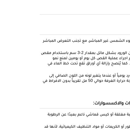
ء الشمس غير المباشر، مع تجنب التعرض المباشر
: يٌنصح بقص أطراف غصون الورود بشكل مائل بمقدار 2-3 سم باستخدام مقص
 اجراء عملية القص كل يوم أو يومين لمنع نمو
 كما يٌنصح بإزالة أي أوراق تقع تحت خط الماء في
رد يومياً أو عندما يتغير لونه من اللون الصافي إلى
العكر. يتم ري الورود بماء عذب بدرجة حرارة الغرفة حوالي 50 مل تقريباً بدون الافراط في
ات والاكسسوارات:
مغلقة أو كيس قماشي ناعم بعيدًا عن الرطوبة
و الكريمات أو مواد التنظيف الكيميائية، لأنها قد