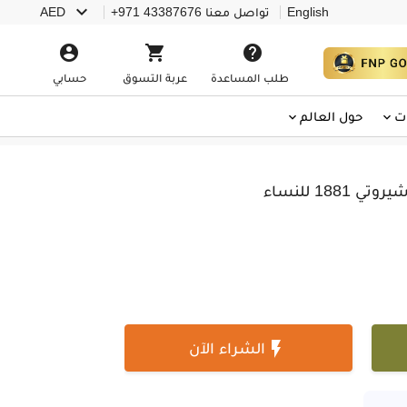

English
تواصل معنا
+971 43387676
AED



طلب المساعدة
عربة التسوق
حسابي
ت
حول العالم
18 للنساء

الشراء الآن