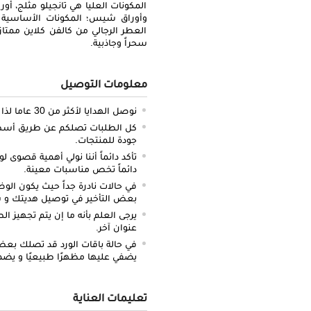
المكونات العليا هي تانجيلو مثلج، أور
وأوراق شيس؛ المكونات الأساسية 
العطر الرجالي من كالفن كلاين ممت
سحراً وجاذبية.
معلومات التوصيل
نوصل الهدايا لأكثر من 30 عاما لذا نحن ملتزمون بالدقة والتوصيل في الميعاد المحدد.
كل الطلبات تصلكم عن طريق أسطو
جودة للمنتجات.
تأكد دائماً أننا نولي أهمية قصوى لو
دائماً تخص مناسبات معينة.
في حالات نادرة جداً حيث يكون الو
بعض التأخير في توصيل هديتك و س
يرجى العلم بأنه ما إن يتم تجهيز ا
عنوان آخر.
في حالة باقات الورد قد تصلك بعض ا
يضفي عليها مظهرًا طبيعيًا و يضم
تعليمات العناية