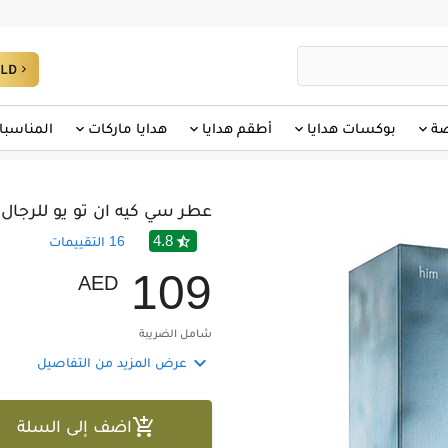
صة
بوكسات هدايا
أطقم هدايا
هدايا ماركات
المناسبا
عطر سي كيه ان تو يو للرجال من ك
4.8

16
التقييمات
1
0
9
AED
شامل الضريبة

عرض المزيد من التفاصيل

اضف إلى السلة