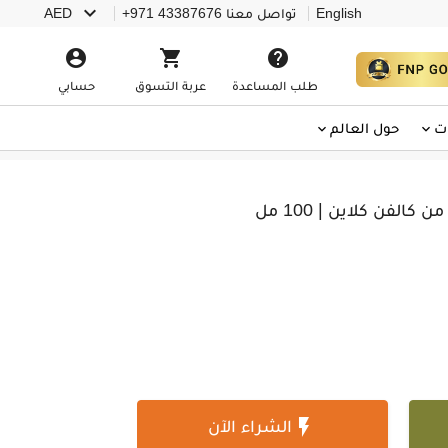

English
تواصل معنا
+971 43387676
AED



طلب المساعدة
عربة التسوق
حسابي
ت
حول العالم
الفن كلاين | 100 مل

الشراء الآن