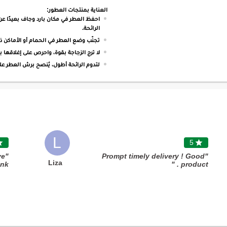
العناية بمنتجات العطور:
احفظ العطر في مكان بارد وجاف بعيدًا عن
الرائحة.
تجنّب وضع العطر في الحمام أو الأماكن ذا
لا ترج الزجاجة بقوة، واحرص على إغلاقها 
لتدوم الرائحة أطول، يُنصح برش العطر ع
L

5

ve
"Prompt timely delivery ! Good
Liza
ank
product . "
h "