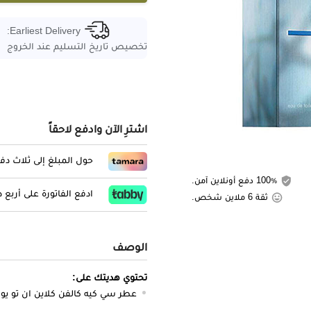
Earliest Delivery:
تخصيص تاريخ التسليم عند الخروج
اشترِ الآن وادفع لاحقاً
حول المبلغ إلى ثلاث د
100٪ دفع أونلاين آمن.
ادفع الفاتورة على أربع
ثقة 6 ملاين شخص.
الوصف
تحتوي هديتك على:
عطر سي كيه كالفن كلاين ان تو يو للرجا