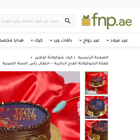

عيد ميلاد
عيد زواج
باقات ورد
كيك
هدايا مخص
الصفحة الرئيسية
كيك شوكولاتة اونلاين


كعكة الشوكولاتة الفدج الدائرية – احتفال رأس السنة الصينية