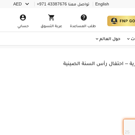

English
تواصل معنا
+971 43387676
AED



طلب المساعدة
عربة التسوق
حسابي
ت
حول العالم
رية – احتفال رأس السنة الصينية
25