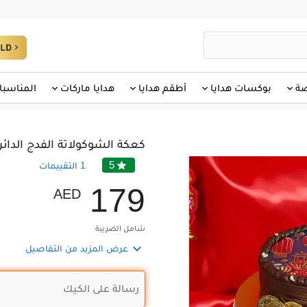
صة
بوكسات هدايا
أطقم هدايا
هدايا ماركات
المناسبا
كعكة الشوكولاتة الفدج الدائ
5

1
التقييمات
1
7
9
AED
شامل الضريبة

عرض المزيد من التفاصيل