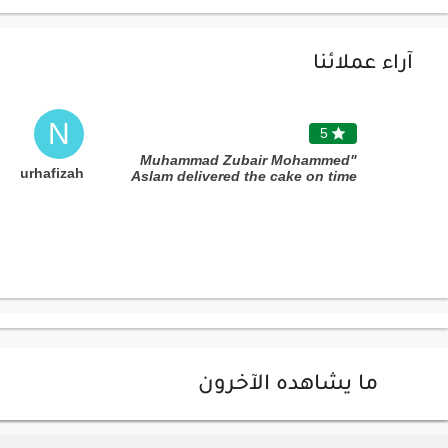
آراء عملائنا
N
5

"Muhammad Zubair Mohammed
Nurhafizah
Aslam delivered the cake on time
and communicated well. Thank
you. "
ما يشاهده الآخرون