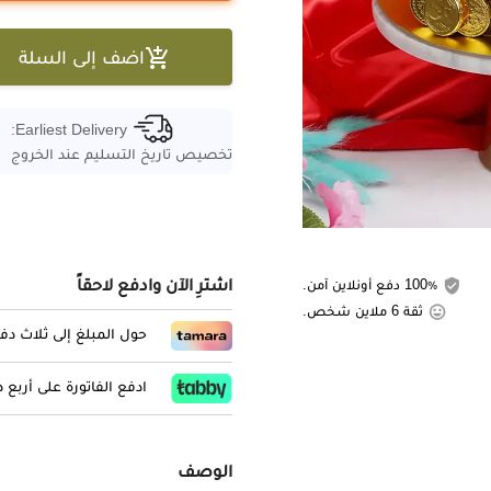

اضف إلى السلة
Earliest Delivery:
تخصيص تاريخ التسليم عند الخروج
اشترِ الآن وادفع لاحقاً
100٪ دفع أونلاين آمن.
ثقة 6 ملاين شخص.
حول المبلغ إلى ثلاث د
ادفع الفاتورة على أربع
الوصف