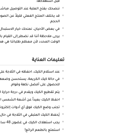
قبل استهلاكها.
ننصحك بفتح العلبة عند التوصيل مباشرة
قد يختلف المنتج الفعلي قليلاً عن الصور
الحجم.
في بعض الأحيان، نمنحك خيار الاستبدال
يرجى ملاحظة أننا قد نضطر إلى القيام با
الوقت المحدد لأن معظم طلباتنا هي هد
تعليمات العناية
عند استلام الكيك، احفظه في الثلاجة على 
في حالة كيك الكريمة، يستحسن وضعها 
للحصول على أفضل نكهة وقوام.
يتم تقطيع الكيك ويقدم في درجة حرارة 
احفظ الكيك بعيداً عن أشعة الشمس المب
تجنب وضع الكيك فوق أي أدوات إلكتروني
يُحفظ الكيك المتبقي في الثلاجة في حال
يجب استهلاك الكيك في غضون 48 ساعة.
استمتع بالطعم الرائع!