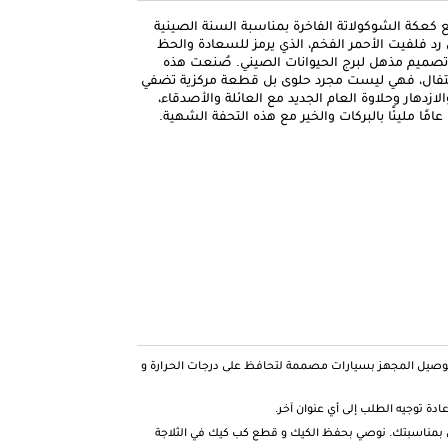
ع كعكة الشوكولاتة الفاخرة بمناسبة السنة الصينية
 رد فلفيت الأحمر الفخم، الذي يرمز للسعادة والحظ
وتصميم مذهل لبرج الحيوانات الصيني. صُنعت هذه
 روح الاحتفال، فهي ليست مجرد حلوى بل قطعة مركزية تضفي
لازدهار وحلاوة العام الجديد مع العائلة والأصدقاء،
امًا مليئًا بالبركات والخير مع هذه التحفة الشهية.
توصيل المجهز بسيارات مصممة لتحافظ على درجات الحرارة و
دة توجيه الطلب إلى أي عنوان آخر.
بمناسبتك. نوصي بحفظ الكيك و قطع كب كيك في الثلاجة