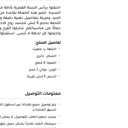
احتفلوا برأس السنة القمرية بأناقة م
الجديدة. تتميز هذه الكعكة بقاعدة من
الجيد، ومزينة بتفاصيل ذهبية دقيقة 
التحفة بحجم 6 إنش لتجسد
جمالًا على مناسباتكم. شاركوا الفرح وا
واجعلوا كل لحظة لا تُنسى. استقبلوا ع
تفاصيل المنتج:
النكهة: رد فلفيت
الشكل: دائري
الكمية: 8 قطع
الوزن: حوالي 1 كجم
الحجم: 6 إنش تقريبًا
معلومات التوصيل
يتم توصيل جميع طلباتنا عبر اسطول ال
تنسيق المنتجات.
بمجرد تجهيز الطلب للتوصيل، لا يمكن إعا
سيصلك الكيك طازجاً بشكل جميل يليق 