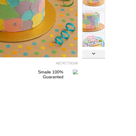

AECKCTSG08