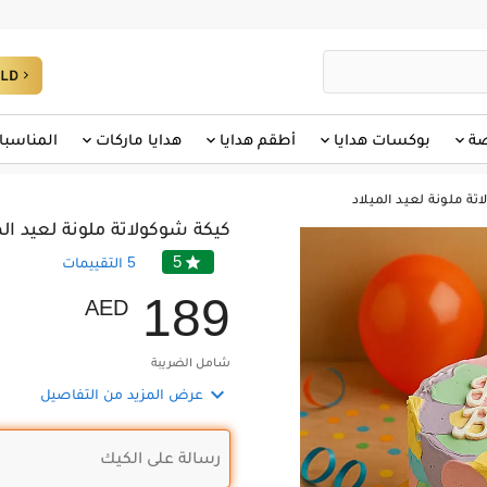
صة
بوكسات هدايا
أطقم هدايا
هدايا ماركات
المناسبا
تة ملونة لعيد الميلاد
كيكة شوكولاتة ملونة لعيد الم
5

5
التقييمات
1
8
9
AED
شامل الضريبة

عرض المزيد من التفاصيل