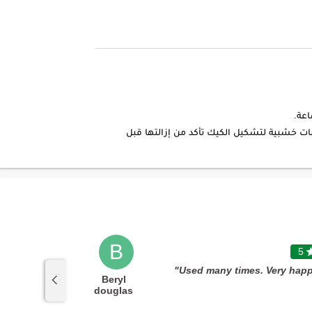
ات خشبية لتشكيل الكيك تأكد من إزالتها قبل
B
5

5
lways the
Beryl
 from FNP!"
douglas