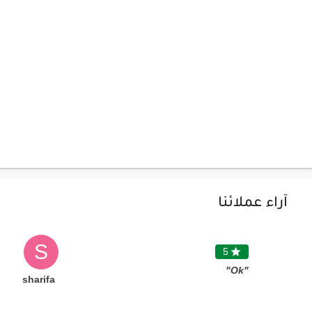
آراء عملائنا
S
5

"Ok"
sharifa