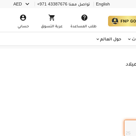

English
تواصل معنا
+971 43387676
AED



طلب المساعدة
عربة التسوق
حسابي
ت
حول العالم
يلاد
25