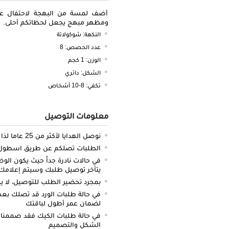
أضف لمسة من البهجة لاحتفال عيد 
ومظهر مبهج يجعل لحظاتكم أحلى.
النكهة: شوكولاتة
عدد الحصص: 8
الوزن: 1 كجم
الشكل: دائري
تكفي: 8-10 أشخاص
معلومات التوصيل
نوصل الهدايا لأكثر من 25 عاما لذا نحن ملتزمون بالدقة والتوصيل في الميعاد المحدد
الطلبات تصلكم عن طريق اسطول سي
في حالات نادرة جداً حيث يكون الو
يتأخر توصيل طلبك وسيتم إعلامك 
بمجرد تحضير الطلب للتوصيل، لا يم
في حالة طلبات الورد قد تصلك بعض 
لضمان عمر أطول لباقتك
في حالة طلبات الكيك فقد صممنا 
الشكل والتصميم