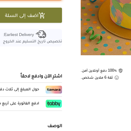

اضف إلى السلة
Earliest Delivery:
تخصيص تاريخ التسليم عند الخروج
100٪ دفع أونلاين آمن.
اشترِ الآن وادفع لاحقاً
ثقة 6 ملاين شخص.
حول المبلغ إلى ثلاث د
ادفع الفاتورة على أربع
الوصف