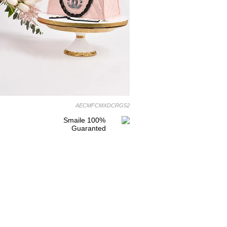
AECMFCMXDCRG52