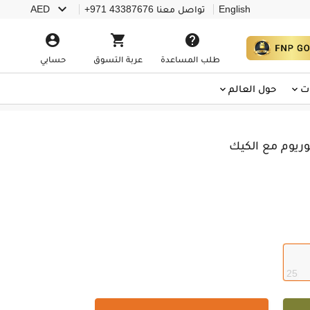

English
تواصل معنا
+971 43387676
AED



طلب المساعدة
عربة التسوق
حسابي
ت
حول العالم
ريوم مع الكيك
25