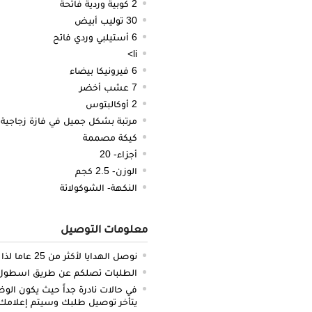
2 كوبية وردية فاتحة
30 توليب أبيض
6 أستيلبي وردي فاتح
li>
6 فيرونيكا بيضاء
7 عشب أخضر
2 أوكالبتوس
مرتبة بشكل جميل في فازة زجاجي
كيكة مصممة
أجزاء- 20
الوزن- 2.5 كجم
النكهة- الشوكولاتة
معلومات التوصيل
نوصل الهدايا لأكثر من 25 عاما لذا نحن ملتزمون بالدقة والتوصيل في الميعاد المحدد
الطلبات تصلكم عن طريق اسطول سي
في حالات نادرة جداً حيث يكون الو
يتأخر توصيل طلبك وسيتم إعلامك 