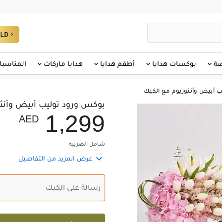
صة
بوكسات هدايا
أطقم هدايا
هدايا ماركات
المناسبا
 أبيض وأنثوريوم مع الكيك
بوكس ورود توليب أبيض وأنثو
,
1
2
9
9
AED
شامل الضريبة

عرض المزيد من التفاصيل