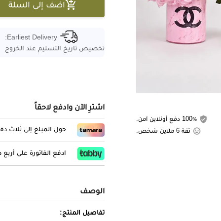

اضف إلى السلة
Earliest Delivery:
تخصيص تاريخ التسليم عند الخروج
اشترِ الآن وادفع لاحقاً
100٪ دفع أونلاين آمن.
حول المبلغ إلى ثلاث د
ثقة 6 ملاين شخص.
ادفع الفاتورة على أربع
الوصف
تفاصيل المنتج: